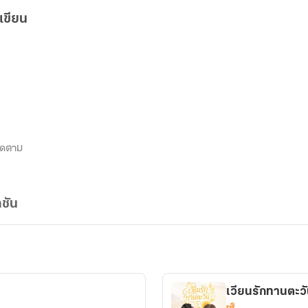
เขียน
ิดตาม
ชัน
เวียนรักทานตะว
ยูริ