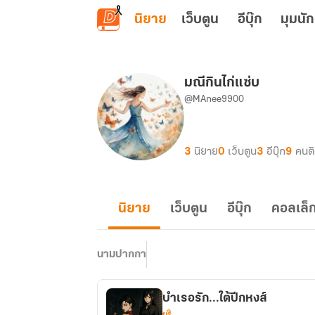
ข้ามไปยังเนื้อหาหลัก
นิยาย
เว็บตูน
อีบุ๊ก
มุมนัก
มณีกินไก่แซ่บ
@MAnee9900
3
นิยาย
0
เว็บตูน
3
อีบุ๊ก
9
คนต
นิยาย
เว็บตูน
อีบุ๊ก
คอลเล็ก
นามปากกา
บำเรอรัก...ใต้ปีกหงส์
ยูริ