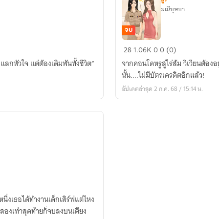
มณีบุษบา
จบ
เวียน
28
1.06K
0
0 (0)
รัก
กหัวใจ แต่ต้องเดิมพันทั้งชีวิต”
จากคอนโดหรูสู่ไร่ส้ม วิเวียนต้องอยู
ทานตะวัน
นั้น....ไม่มีบัตรเครดิตอีกแล้ว!
อัปเดตล่าสุด 2 ก.ค. 68 / 15:14 น.
ันหนึ่งเธอได้ทำงานเด็กเสิร์ฟแต่ไหง