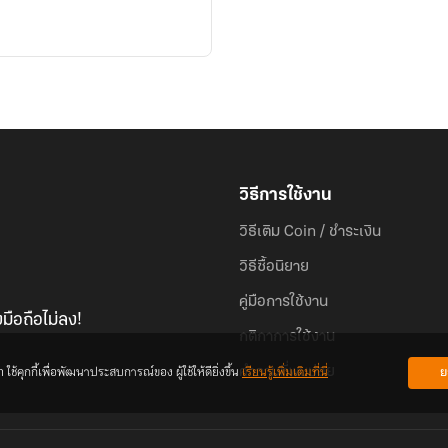
วิธีการใช้งาน
วิธีเติม Coin / ชำระเงิน
วิธีซื้อนิยาย
คู่มือการใช้งาน
มือถือไม่ลง!
กติกาการใช้งาน
้คุกกี้เพื่อพัฒนาประสบการณ์ของ ผู้ใช้ให้ดียิ่งขึ้น
เรียนรู้เพิ่มเติมที่นี่
ย
คำถามที่พบบ่อย