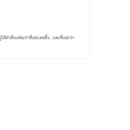
่ใต้คำสั่งแฟนเก่าที่เธอเคยทิ้ง...และที่แย่กว่า