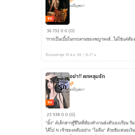
มณีบุษบา
จบ
บำเรอ
36
732
0
0 (0)
รัก...ใต้
“การเป็นเบี้ยในกระดานของพญาหงส์…ไม่ใช่แค่ต้องแล
ปีก
หงส์
อัปเดตล่าสุด 18 ส.ค. 68 / 16:17 น.
อย่า!! ตกหลุมรัก
ยูริ
มณีบุษบา
จบ
อย่า!!
23
938
0
0 (0)
ตกหลุม
"มิ้ง" ค์เด็กสาวสู้ชีวิตที่ต้องทำงานส่งตัวเองเรียน ว
รัก
ได้ไป N เจ้าของคลับอย่าง "ไอลีน" ด้วยข้อเสนอเงินสองเท่าสุดท้ายก็จบลงบนเตียง