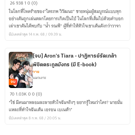
[จบ]
26
938
1
0 (0)
Silence
ในโลกที่โหดร้ายของ"ไตรภพ วิวัฒนะ" ชายหนุ่มผู้สมบูรณ์แบบทุก
-
อย่างดันถูกเล่นตลกโดยการเกิดเป็นใบ้ ในโลกที่เต็มไปด้วยคำบอก
เมื่อ
เล่าเขาดันได้พบกับ "น้ำ รณพี" ผู้ที่ทำให้หัวใจเขาเต้นดังกว่าวาจา
เสียง
อัปเดตล่าสุด 14 ก.พ. 68 / 09:39 น.
หัวใจ
ดัง
กว่า
[จบ] Aron's Tiara - ปาฎิหารย์รัดเกล้า
วาจา
พิชิตตระกูลมังกร (มี E-book)
(มี
วาย
E-
แมวเงาะ
book)
จบ
[จบ]
70
1.03K
0
0 (0)
Aron's
“ใช่ มีคนมาหลอมละลายหัวใจฉันจริงๆ อยากรู้ไหมว่าใคร? นายนั่น
Tiara
แหละที่ทำใจฉันเต้น เอรอน เบเนต้า”
-
อัปเดตล่าสุด 8 ก.พ. 68 / 20:05 น.
ปาฎิ
หาร