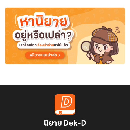
ย์
รัดเกล้า
พิชิต
ตระกูล
มังกร
(มี
E-
book)
นิยาย Dek-D