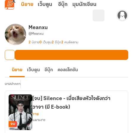
ข้ามไปยังเนื้อหาหลัก
นิยาย
เว็บตูน
อีบุ๊ก
มุมนักเขียน
Meanxu
@Meanxu
2
นิยาย
0
เว็บตูน
2
อีบุ๊ก
2
คนติดตาม
นิยาย
เว็บตูน
อีบุ๊ก
คอลเล็กชัน
นามปากกา
[จบ] Silence - เมื่อเสียงหัวใจดังกว่า
วาจา (มี E-book)
วาย
แมวเงาะ
จบ