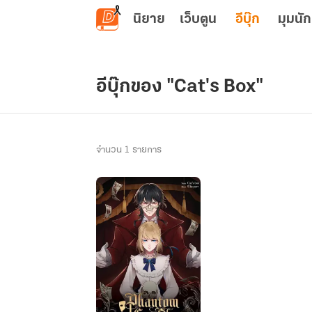
ข้ามไปยังเนื้อหาหลัก
นิยาย
เว็บตูน
อีบุ๊ก
มุมนัก
อีบุ๊กของ "Cat's Box"
จำนวน 1 รายการ