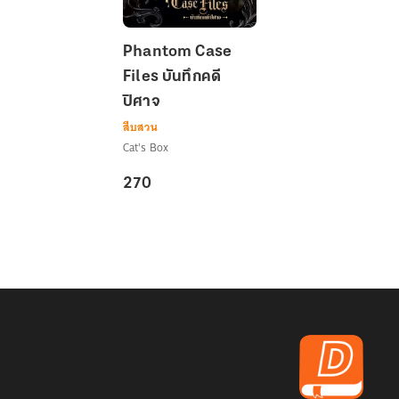
Phantom
Phantom Case
Case
Files บันทึกคดี
Files
ปิศาจ
บันทึก
คดี
สืบสวน
ปิศาจ
Cat's Box
270