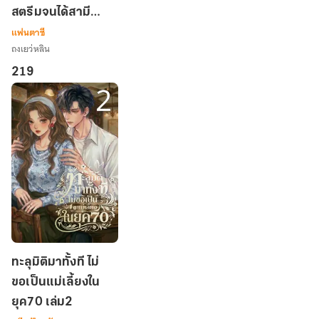
สตรีมจนได้สามี
ดารา
ดาว
แฟนตาซี
เป็นซุปตาร์ เล่ม1
ร่วง
ถงเยว่หลิน
ไล่
219
ผี
ผ่าน
สตรี
ม
จน
ได้
สามี
เป็น
ซุป
ตาร์
ทะลุ
เล่ม1
ทะลุมิติมาทั้งที ไม่
มิติ
ขอเป็นแม่เลี้ยงใน
มา
ยุค70 เล่ม2
ทั้งที