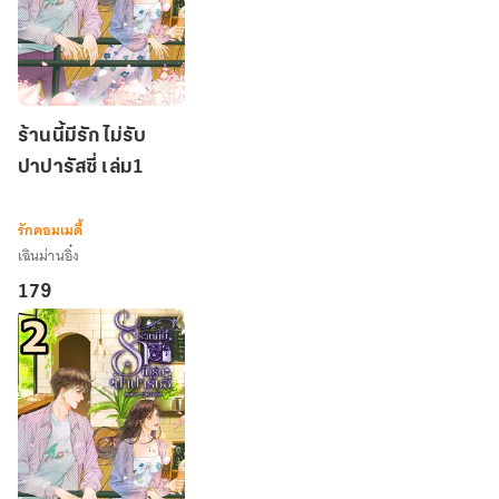
ร้าน
ร้านนี้มีรัก ไม่รับ
นี้
ปาปารัสซี่ เล่ม1
มี
รัก
ไม่
รักคอมเมดี้
รับ
เฉินม่านอิ๋ง
ปา
179
ปา
รัส
ซี่
เล่ม1