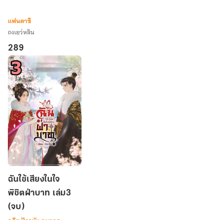
จอง
โต๊ะ
แฟนตาซี
เล่ม5
ถงเยว่หลิน
(จบ)
289
ฉัน
ฉันใช้เสียงในใจ
ใช้
พิชิตฝ่าบาท เล่ม3
เสียง
(จบ)
ใน
ใจ