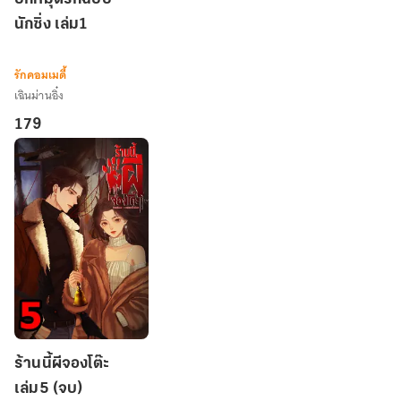
หมุด
นักซิ่ง เล่ม1
รัก
ฉบับ
นัก
รักคอมเมดี้
ซิ่ง
เฉินม่านอิ๋ง
เล่ม1
179
ร้าน
ร้านนี้ผีจองโต๊ะ
นี้
เล่ม5 (จบ)
ผี