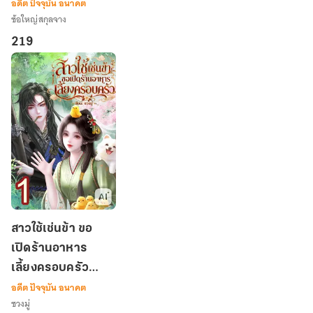
ไม่
อดีต ปัจจุบัน อนาคต
ขอ
ซ้อใหญ่สกุลจาง
เป็น
219
แม่
เลี้ยง
ใน
ยุค70
เล่ม2
สาว
สาวใช้เช่นข้า ขอ
ใช้
เปิดร้านอาหาร
เช่น
เลี้ยงครอบครัว
ข้า
ขอ
อดีต ปัจจุบัน อนาคต
เล่ม1(ฟรี)
เปิด
ซวงมู่