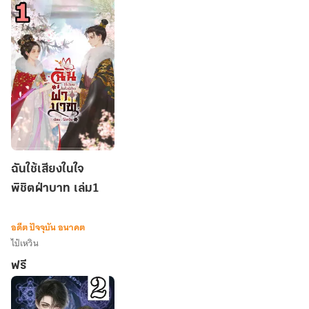
เลี้ยง
ใน
ยุค70
เล่ม1
ฉัน
ฉันใช้เสียงในใจ
ใช้
พิชิตฝ่าบาท เล่ม1
เสียง
ใน
ใจ
อดีต ปัจจุบัน อนาคต
พิชิต
ไป๋เหวิน
ฝ่า
ฟรี
บาท
เล่ม1