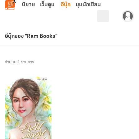
ข้ามไปยังเนื้อหาหลัก
นิยาย
เว็บตูน
อีบุ๊ก
มุมนักเขียน
อีบุ๊กของ "Ram Books"
จำนวน 1 รายการ