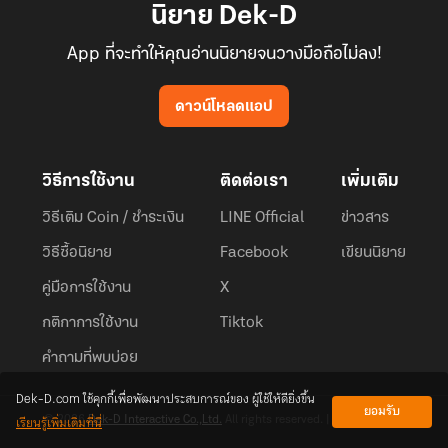
นิยาย Dek-D
App ที่จะทำให้คุณอ่านนิยายจนวางมือถือไม่ลง!
ดาวน์โหลดแอป
วิธีการใช้งาน
ติดต่อเรา
เพิ่มเติม
วิธีเติม Coin / ชำระเงิน
LINE Official
ข่าวสาร
วิธีซื้อนิยาย
Facebook
เขียนนิยาย
คู่มือการใช้งาน
X
กติกาการใช้งาน
Tiktok
คำถามที่พบบ่อย
Dek-D.com ใช้คุกกี้เพื่อพัฒนาประสบการณ์ของ ผู้ใช้ให้ดียิ่งขึ้น
ยอมรับ
เรียนรู้เพิ่มเติมที่นี่
© 2026
Dek-D Interactive Co.,Ltd.
All rights reserved. |
Privacy Policy