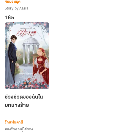
เล่ม
จีนย้อนยุค
2
Story by Aasia
165
ช่วง
ช่วงชีวิตของฉันใน
ชีวิต
บทนางร้าย
ของ
ฉัน
ใน
รักแฟนตาซี
บท
หลงรักคุณปูไข่ดอง