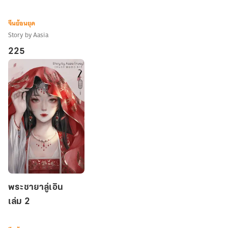
เอิน
เล่ม
จีนย้อนยุค
1
Story by Aasia
225
พระ
พระชายาลู่เอิน
ชายา
เล่ม 2
ลู่
เอิน