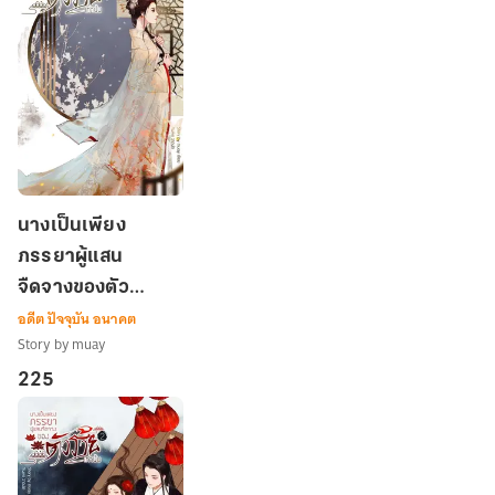
นาง
นางเป็นเพียง
เป็น
ภรรยาผู้แสน
เพียง
จืดจางของตัว
ภรรยา
ผู้
อดีต ปัจจุบัน อนาคต
ร้าย เล่ม 1
แสน
Story by muay
จืดจาง
225
ของ
ตัว
ร้าย
เล่ม