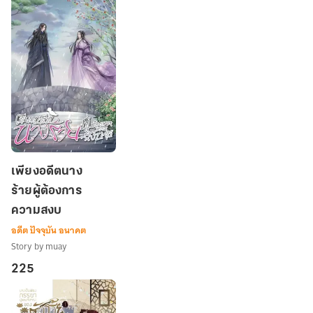
ยาก
ตรง
ไหน
กัน
!
เพียง
เพียงอดีตนาง
อดีต
ร้ายผู้ต้องการ
นาง
ความสงบ
ร้าย
ผู้
อดีต ปัจจุบัน อนาคต
ต้องการ
Story by muay
ความ
225
สงบ