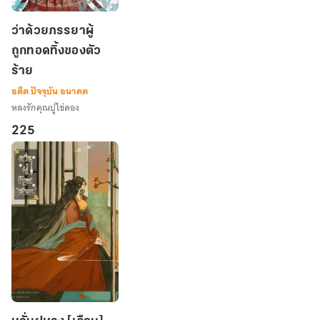
ว่า
ว่าด้วยภรรยาผู้
ด้วย
ถูกทอดทิ้งของตัว
ภรรยา
ร้าย
ผู้
ถูก
อดีต ปัจจุบัน อนาคต
ทอด
หลงรักคุณปูไข่ดอง
ทิ้ง
225
ของ
ตัว
ร้าย
หวั่น