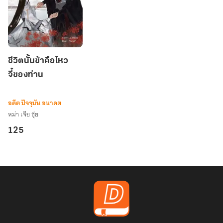
ชีวิต
ชีวิตนั้นข้าคือไหว
นั้น
จี๋ของท่าน
ข้า
คือ
ไหว
อดีต ปัจจุบัน อนาคต
จี๋
หม่า เจีย ฮุ่ย
ของ
125
ท่าน