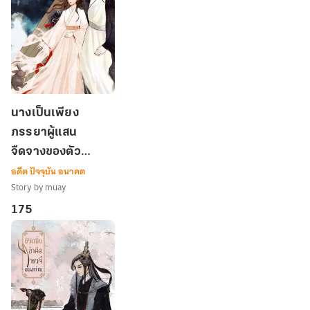
1
นาง
นางเป็นเพียง
เป็น
ภรรยาผู้แสน
เพียง
จืดจางของตัว
ภรรยา
ผู้
อดีต ปัจจุบัน อนาคต
ร้าย เล่ม 2
แสน
Story by muay
จืดจาง
175
ของ
ตัว
ร้าย
เล่ม
2