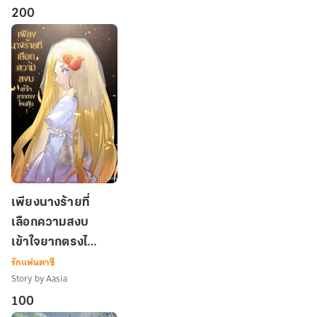
นาง
200
ร้าย
เพียง
เพียงนางร้ายที่
นาง
เลือกความสงบ
ร้าย
เข้าใจยากตรงไหน
ที่
เลือก
รักแฟนตาซี
กัน !
ความ
Story by Aasia
สงบ
100
เข้าใจ