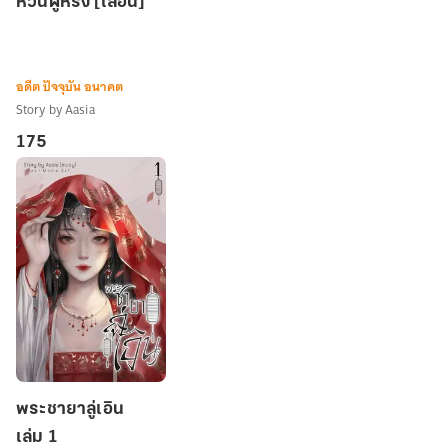
หวั่นฝูหรง [เลือน]
ฝูห
รง
[เลือน]
อดีต ปัจจุบัน อนาคต
Story by Aasia
175
พระ
พระชายาลู่เอิน
ชายา
เล่ม 1
ลู่