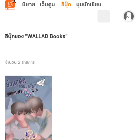
ข้ามไปยังเนื้อหาหลัก
นิยาย
เว็บตูน
อีบุ๊ก
มุมนักเขียน
อีบุ๊กของ "WALLAD Books"
จำนวน 2 รายการ