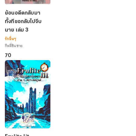
ย้อน
ย้อนอดีตกลับมา
อดีต
ทั้งทีขอกลับไปจีบ
กลับ
นาย เล่ม 3
มา
ทั้งที
รักอื่นๆ
ขอก
กีหลี่ชินชาย
ลับ
70
ไป
จีบ
นาย
เล่ม
3
Erulite