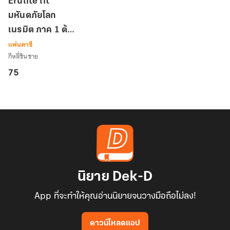
Erulite lit
lit
มหันตภัยโลก
มหันตภัย
เนรมิต ภาค 1 ต้น
โลก
เนรมิต
แฟนตาซี
กำเนิดอีรูไลต์
ภาค
กีหลี่ชินชาย
1
75
ต้น
กำเนิด
อี
รู
ไลต์
นิยาย Dek-D
App ที่จะทำให้คุณอ่านนิยายจนวางมือถือไม่ลง!
ดาวน์โหลดแอป