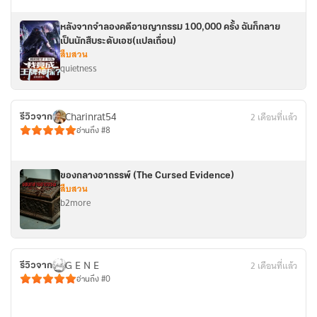
หลังจากจำลองคดีอาชญากรรม 100,000 ครั้ง ฉันก็กลาย
เป็นนักสืบระดับเอซ(แปลเถื่อน)
สืบสวน
quietness
Charinrat54
2 เดือนที่แล้ว
รีวิวจาก
อ่านถึง #8
ของกลางอาถรรพ์ (The Cursed Evidence)
สืบสวน
b2more
G E N E
2 เดือนที่แล้ว
รีวิวจาก
อ่านถึง #0