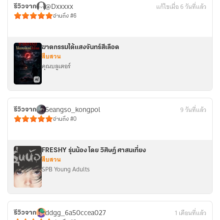
@Dxxxxx
แก้ไขเมื่อ 6 วันที่แล้ว
รีวิวจาก
อ่านถึง #6
ฆาตกรรมใต้แสงจันทร์สีเลือด
สืบสวน
คุณบลูเตอร์
Seangso_kongpol
9 วันที่แล้ว
รีวิวจาก
อ่านถึง #0
FRESHY รุ่นน้อง โดย วิศิษฏ์ ศาสนเที่ยง
สืบสวน
SPB Young Adults
ddgg_6a50ccea027
1 เดือนที่แล้ว
รีวิวจาก