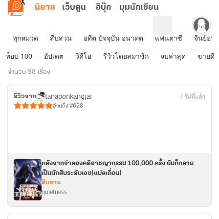
ข้ามไปยังเนื้อหาหลัก
นิยาย
เว็บตูน
อีบุ๊ก
มุมนักเขียน
ทุกหมวด
สืบสวน
อดีต ปัจจุบัน อนาคต
แฟนตาซี
จีนย้อนย
ท็อป 100
อัปเดต
วิดีโอ
รีวิวโดยสมาชิก
จบล่าสุด
ขายดี
นิยาย
จำนวน 98 เรื่อง
จบ
tanaponkangjai
1 วันที่แล้ว
ล่าสุด
รีวิวจาก
อ่านถึง #628
หลังจากจำลองคดีอาชญากรรม 100,000 ครั้ง ฉันก็กลาย
เป็นนักสืบระดับเอซ(แปลเถื่อน)
สืบสวน
quietness