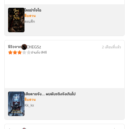
ใครฆ่าโจโฉ
สืบสวน
สงบศึก
CHEGSz
2 เดือนที่แล้ว
รีวิวจาก
อ่านถึง #46
เสียดายจัง... ผมดันจริงจังเกินไป
สืบสวน
Kk_kx