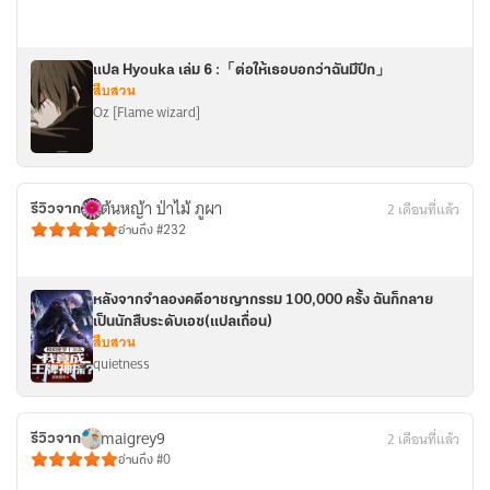
แปล Hyouka เล่ม 6 :「ต่อให้เธอบอกว่าฉันมีปีก」
สืบสวน
Oz [Flame wizard]
ต้นหญ้า ป่าไม้ ภูผา
2 เดือนที่แล้ว
รีวิวจาก
อ่านถึง #232
หลังจากจำลองคดีอาชญากรรม 100,000 ครั้ง ฉันก็กลาย
เป็นนักสืบระดับเอซ(แปลเถื่อน)
สืบสวน
quietness
maigrey9
2 เดือนที่แล้ว
รีวิวจาก
อ่านถึง #0