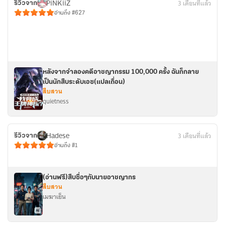
PiNKiiZ
3 เดือนที่แล้ว
รีวิวจาก
อ่านถึง #627
หลังจากจำลองคดีอาชญากรรม 100,000 ครั้ง ฉันก็กลาย
เป็นนักสืบระดับเอซ(แปลเถื่อน)
สืบสวน
quietness
Hadese
3 เดือนที่แล้ว
รีวิวจาก
อ่านถึง #1
(อ่านฟรี)สืบซื่อๆกับนายอาชญากร
สืบสวน
เมฆาเย็น