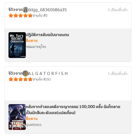
ddgg_68360b86a35
3 เดือนที่แล้ว
รีวิวจาก
อ่านถึง #0
ปฎิบัติการลับฉบับนายแทน
สืบสวน
จอมมารคุโระ
A L G A T O R F I S H
3 เดือนที่แล้ว
รีวิวจาก
อ่านถึง #151
หลังจากจำลองคดีอาชญากรรม 100,000 ครั้ง ฉันก็กลาย
เป็นนักสืบระดับเอซ(แปลเถื่อน)
สืบสวน
quietness