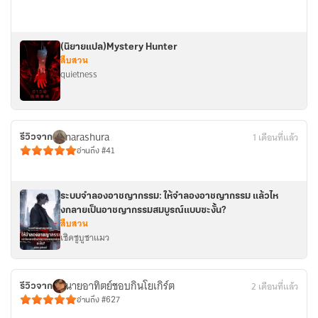
(นิยายแปล)Mystery Hunter
สืบสวน
quietness
narashura
1 เดือนที่แล้ว
รีวิวจาก
อ่านถึง #41
ระบบจำลองอาชญากรรม: ให้จำลองอาชญากรรม แล้วไห
งกลายเป็นอาชญากรรมสมบูรณ์แบบซะงั้น?
สืบสวน
เชิดชูบูชาแมว
นายอาทิตย์ชอบกินโยเกิร์ต
2 เดือนที่แล้ว
รีวิวจาก
อ่านถึง #627