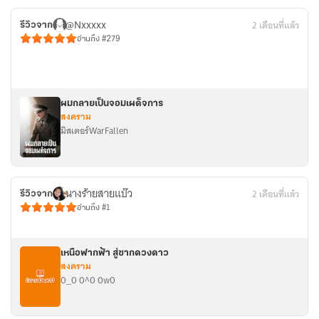
@Nxxxxx
2 เดือนที่แล้ว
รีวิวจาก
อ่านถึง #279
ผมกลายเป็นจอมเผด็จการ
สงคราม
มิสเตอร์WarFallen
นางร้ายสายแบ๊ว
2 เดือนที่แล้ว
รีวิวจาก
อ่านถึง #1
เหนือฟากฟ้า สู่ซากดวงดาว
สงคราม
0_0 0^0 0w0