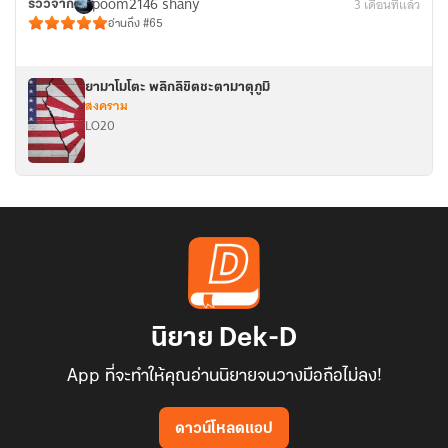
poom2146 shany
3 เดือนที่แล้ว
รีวิวจาก
อ่านถึง #65
ยามาโมโตะ พลิกลิขิตชะตามาตุภูมิ
สงคราม
LO20
นิยาย Dek-D
App ที่จะทำให้คุณอ่านนิยายจนวางมือถือไม่ลง!
ดาวน์โหลดแอป