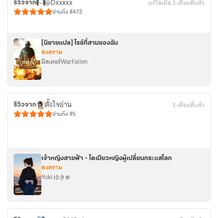
@Dxxxxx
แก้ไขเมื่อ 3 เดือนที่แล้ว
รีวิวจาก
อ่านถึง #473
[นิยายแปล] ไรซ์ที่สามของฉัน
สงคราม
มิสเตอร์WarFallen
ตั้งใจอ่าน
3 เดือนที่แล้ว
รีวิวจาก
อ่านถึง #5
เจ้าหญิงสายฟ้า - ไดเมียวหญิงผู้เปลี่ยนกระแสโลก
สงคราม
Yuki ゆき❄️