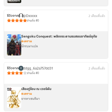
@Dxxxxx
2 เดือนที่แล้ว
รีวิวจาก
อ่านถึง #0
Sengoku Conquest: พลิกกระดานรบสยบอาทิตย์อุทัย
สงคราม
นักรบมาแปล
ddgg_6a2a757dd31
2 เดือนที่แล้ว
รีวิวจาก
อ่านถึง #0
เสียงกู่ร้อง ณ เวอร์ดัน
สงคราม
อารดาเซนทิมา