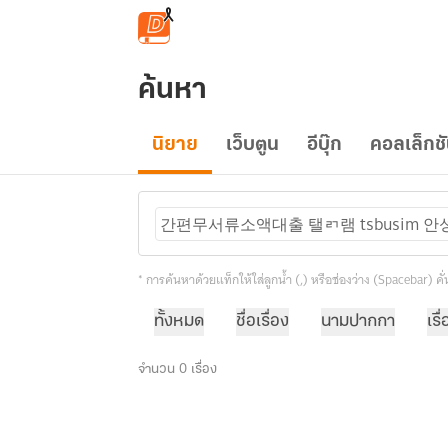
ข้ามไปยังเนื้อหาหลัก
ค้นหา
นิยาย
เว็บตูน
อีบุ๊ก
คอลเล็กช
간편무서류소액대출 탤ㄺ램 tsbusi
* การค้นหาด้วยแท็กให้ใส่ลูกน้ำ (,) หรือช่องว่าง (Spacebar) 
ทั้งหมด
ชื่อเรื่อง
นามปากกา
เรื
จำนวน 0 เรื่อง