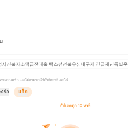
ัน
m 안성시신불자소액급전대출 탬스뷰선불유심내구제 긴급재난특
คั่นระหว่างแท็ก และไม่สามารถใช้ตัวอักษรพิเศษได้
่องย่อ
แท็ก
อัปเดตทุก 10 นาที