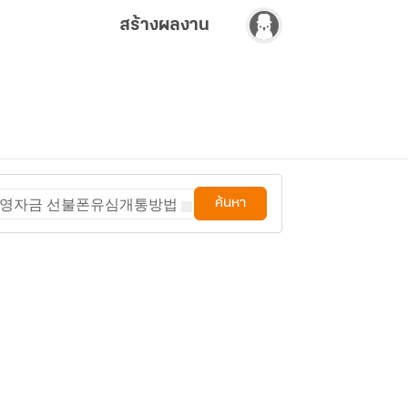
สร้างผลงาน
별운영자금 선불폰유심개통방법
ค้นหา