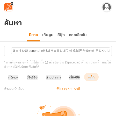
ข้ามไปยังเนื้อหาหลัก
ค้นหา
นิยาย
เว็บตูน
อีบุ๊ก
คอลเล็กชัน
탤ㄹㅔ상담 banonpi 바넌피선불유심내구제 후불폰유심매매 무직자기
* การค้นหาด้วยแท็กให้ใส่ลูกน้ำ (,) หรือช่องว่าง (Spacebar) คั่นระหว่างแท็ก และไม่
สามารถใช้ตัวอักษรพิเศษได้
ทั้งหมด
ชื่อเรื่อง
นามปากกา
เรื่องย่อ
แท็ก
อัปเดตทุก 10 นาที
จำนวน 0 เรื่อง