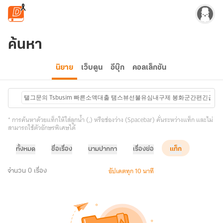
ข้ามไปยังเนื้อหาหลัก
ค้นหา
นิยาย
เว็บตูน
อีบุ๊ก
คอลเล็กชัน
탤그문의 Tsbusim 빠른소액대출 탬스뷰선불유심내구제 봉화군간편긴
* การค้นหาด้วยแท็กให้ใส่ลูกน้ำ (,) หรือช่องว่าง (Spacebar) คั่นระหว่างแท็ก และไม่
สามารถใช้ตัวอักษรพิเศษได้
ทั้งหมด
ชื่อเรื่อง
นามปากกา
เรื่องย่อ
แท็ก
อัปเดตทุก 10 นาที
จำนวน 0 เรื่อง