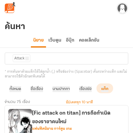
ข้ามไปยังเนื้อหาหลัก
ค้นหา
นิยาย
เว็บตูน
อีบุ๊ก
คอลเล็กชัน
Attack
* การค้นหาด้วยแท็กให้ใส่ลูกน้ำ (,) หรือช่องว่าง (Spacebar) คั่นระหว่างแท็ก และไม่
สามารถใช้ตัวอักษรพิเศษได้
ทั้งหมด
ชื่อเรื่อง
นามปากกา
เรื่องย่อ
แท็ก
อัปเดตทุก 10 นาที
จำนวน 75 เรื่อง
[Fic attack on titan] การถือกำเนิด
ของราชาคนใหม่
แฟนฟิคนิยาย การ์ตูน เกม