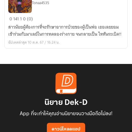
Tonaa4535
มา
อยู่
[attack
ใน
0
141
1
0 (0)
on
บ้าน
สาวน้อยผู้ต้องการที่จะรักษาอาการป่วยของผู้เป็นพ่อ เธอเลยยอม
titan
ของ
เข้าร่วมกับมาเลย์ในการทดลองร่างกาย จนกลายเป็น ไททันระเบิด!!
x
ฉัน
อัปเดตล่าสุด 10 ต.ค. 67 / 16:24 น.
Rese]
ผู้
ถือ
ครอง
พลัง
ไท
ทัน
Titan
Explosion
นิยาย Dek-D
App ที่จะทำให้คุณอ่านนิยายจนวางมือถือไม่ลง!
ดาวน์โหลดแอป