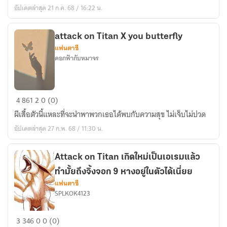
สัญญา
อัปเดตล่าสุด 21 ก.ค. 68 / 16:22 น.
[Levi
xCO]
attack on Titan X you butterfly
แฟนตาซี
ดอกฟ้ากับหมาจร
attack
4
861
2
0 (0)
on
ผีเสื้อตัวนี้แหละที่จะนำพาพวกเธอได้พบกับความสุข ไม่เจ็บไม่ปวด
Titan
อัปเดตล่าสุด 27 ก.พ. 68 / 11:30 น.
X
you
butterfly
Attack on Titan เกิดใหม่เป็นเอเรมแล้ว
ทำมั้ยถึงจิ้งจอก 9 หางอยู่ในตัวได้เนี่ยย
แฟนตาซี
SPLKOK4123
Attack
3
346
0
0 (0)