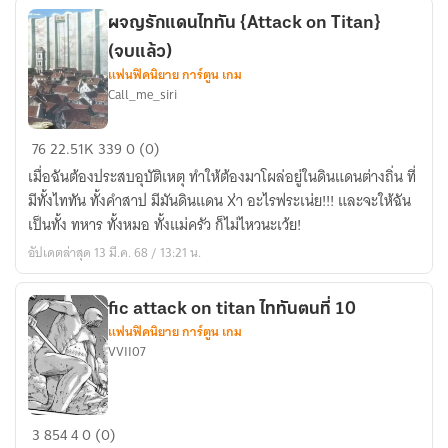
school
ผจญรักแดนไททัน {Attack on Titan}
x
(จบแล้ว)
oc
แฟนฟิคนิยาย การ์ตูน เกม
Call_me_siri
☆
ミ
ผจญ
赐
76
22.51K
339
0 (0)
รัก
梦
เมื่อฉันต้องประสบอุบัติเหตุ ทำให้ต้องมาโผล่อยู่ในดินแดนต่างถิ่น ที่
แดน
มีทั้งไททัน ทั้งคำสาป มีมันดินแดน X่า อะไรฟระเน่ย!!! และจะให้ฉัน
ไท
เป็นทั้ง ทหาร ทั้งหมอ ทั้งแม่ครัว ก็ไม่ไหวนะเว้ย!
ทัน
อัปเดตล่าสุด 13 มี.ค. 68 / 13:21 น.
{Attack
on
Titan}
fic attack on titan ไททันตนที่ 10
แฟนฟิคนิยาย การ์ตูน เกม
(จบ
VVII07
แล้ว)
fic
3
854
4
0 (0)