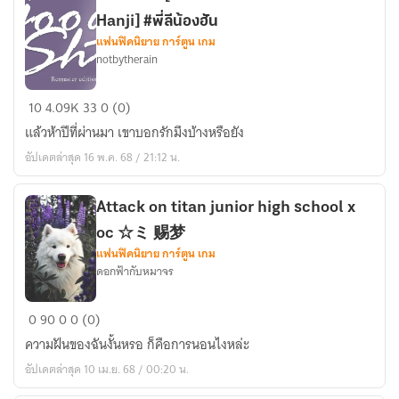
[
Hanji] #พี่ลีน้องฮัน
Don't
แฟนฟิคนิยาย การ์ตูน เกม
notbytherain
make
me
Good
love
10
4.09K
33
0 (0)
sht
]
แล้วห้าปีที่ผ่านมา เขาบอกรักมึงบ้างหรือยัง
[Attack
อัปเดตล่าสุด 16 พ.ค. 68 / 21:12 น.
on
Titan:
Levi
Attack on titan junior high school x
x
oc ☆ミ 赐梦
Hanji]
แฟนฟิคนิยาย การ์ตูน เกม
ดอกฟ้ากับหมาจร
#พี่
ลี
Attack
น้อง
0
90
0
0 (0)
on
ฮัน
ความฝันของฉันงั้นหรอ ก็คือการนอนไงหล่ะ
titan
อัปเดตล่าสุด 10 เม.ย. 68 / 00:20 น.
junior
high