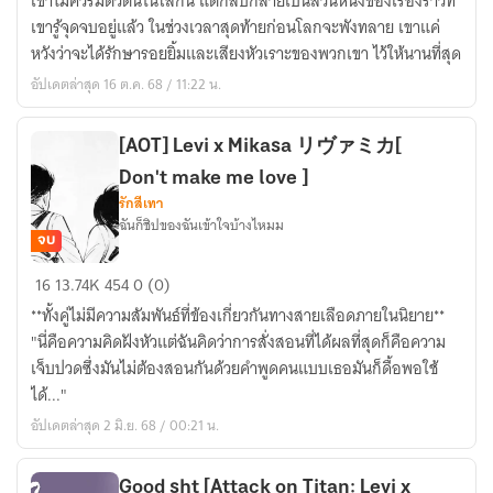
เขาไม่ควรมีตัวตนในโลกนี้ แต่กลับกลายเป็นส่วนหนึ่งของเรื่องราวที่
Fall
กับ
เขารู้จุดจบอยู่แล้ว ในช่วงเวลาสุดท้ายก่อนโลกจะพังทลาย เขาแค่
|
กัน
หวังว่าจะได้รักษารอยยิ้มและเสียงหัวเราะของพวกเขา ไว้ให้นานที่สุด
Fic
ดั้ม
อัปเดตล่าสุด 16 ต.ค. 68 / 11:22 น.
Attack
บาร์
on
บา
Titan
ทอส
[AOT] Levi x Mikasa リヴァミカ[
|
Don't make me love ]
รักสีเทา
ฉันก็ชิปของฉันเข้าใจบ้างไหมม
จบ
[AOT]
16
13.74K
454
0 (0)
Levi
**ทั้งคู่ไม่มีความสัมพันธ์ที่ข้องเกี่ยวกันทางสายเลือดภายในนิยาย**
x
"นี่คือความคิดฝังหัวแต่ฉันคิดว่าการสั่งสอนที่ได้ผลที่สุดก็คือความ
Mikasa
เจ็บปวดซึ่งมันไม่ต้องสอนกันด้วยคำพูดคนแบบเธอมันก็ดื้อพอใช้
リ
ได้..."
ヴ
อัปเดตล่าสุด 2 มิ.ย. 68 / 00:21 น.
ァ
ミ
カ
Good sht [Attack on Titan: Levi x