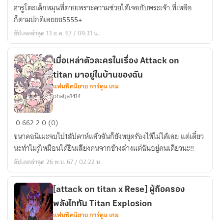
on
ฮารูโตะเด็กหมุนที่ตายเพราะความซ่วยได้เจอกับพระเจ้า ที่เหลือ
Titan
ก็ตามปกติเลยยย5555+
เกิด
อัปเดตล่าสุด 13 ธ.ค. 67 / 09:31 น.
ใหม่
เป็น
เอ
เมื่่อเหล่าตัวละครในเรื่อง Attack on
เรม
titan มาอยู่ในบ้านของฉัน
แล้ว
แฟนฟิคนิยาย การ์ตูน เกม
phatja1414
ทำ
มั้ย
เมื่่อ
ถึง
0
662
2
0 (0)
เหล่า
จิ้งจอก
ขนาดอนิเมะจบไป1สัปดาห์แล้วฉันก็ยังหยุดร้องไห้ไม่ได้เลย แต่เดี๋ยว
ตัว
9
นะทำไมรู้เหมือนได้ยินเสียงคนจากข้างล่างแต่ฉันอยู่คนเดียวนะ!!
ละคร
หาง
อัปเดตล่าสุด 26 พ.ย. 67 / 02:22 น.
ใน
อยู่
เรื่อง
ใน
Attack
ตัว
[attack on titan x Rese] ผู้ถือครอง
on
ได้
พลังไททัน Titan Explosion
titan
เนี่ยย
แฟนฟิคนิยาย การ์ตูน เกม