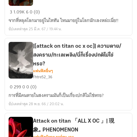
Tokyo
3
1.09K
6
0 (0)
revengers
จากที่หลุดโลกมาอยู่ในไททัน ไหนมาอยู่ในโลกนักเลงหล่ะเนี่ย!!
x
อัปเดตล่าสุด 25 มี.ค. 67 / 19:44 น.
attack
on
Titan
|[attack on titan oc x oc]| ความตาย/
X
สงคราม/ทะเลเพลิง/นี่ก็เรื่องปกติไม่ใช่
you
หรอ?
Cupic
แฟนฟิคอื่นๆ
ช่วง
Fhtre52_36
|
รี
0
299
0
0 (0)
[attack
ไรท์
การที่มีคนตายในสงครามมันก็เป็นเรื่องปกติไม่ใช่หรอ?
on
อัปเดตล่าสุด 28 พ.ย. 66 / 20:02 น.
titan
oc
x
Attack on titan 「ALL X OC 」| 現
oc]|
象｡ PHENOMENON
ความ
แฟนฟิคนิยาย การ์ตูน เกม