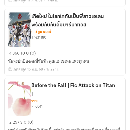
อัปเดตล่าสุด 17 มี.ค. 69 / 17:46 น.
Save
the
Devil
เกิดใหม่ ในโลกไททันเป็นพี่สาวเอเลน
(OC
พร้อมกับกันดั้มบาร์บาทอส
X
การ์ตูน เกมส์
The31180
Eren
Yeager)
เกิด
[Yaoi/BL]
4
366
10
0 (0)
ใหม่
ฉันจะปกป้องคนที่ฉันรัก คุณแม่เอเลนและทุกคน
ใน
อัปเดตล่าสุด 16 พ.ย. 68 / 17:22 น.
โลก
ไท
ทัน
Before the Fall | Fic Attack on Titan
เป็น
|
พี่
วาย
P_0o11
สาว
เอ
Before
เลน
2
297
9
0 (0)
the
พร้อม