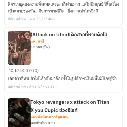
attack
คิดจะหยุดสงครามทั้งหมดเหรอ? นั่นง่ายมาก แค่ไม่มีมนุษย์ก็สิ้นเรื่อง
on
เป้าหมายของฉัน...คือการฆาตชีวิต...ยิ่งมากเท่าไหร่ยิ่งดี
titan
อัปเดตล่าสุด 9 ม.ค. 68 / 15:44 น.
ไท
ทัน
ตน
(Attack on titen)เด็กสาวที่หายตัวไป
แฟนตาซี
ที่
nauymi (ขิม)
10
(Attack
10
1.24K
0
0 (0)
on
เด็กสาวที่หายตัวไปได้กลับมาอีกครั้งในรูปลักษณ์ใหม่ที่ไม่มีใครรู้จัก
titen)เด็ก
อัปเดตล่าสุด 20 ก.ย. 67 / 09:28 น.
สาว
ที่
หายตัว
Tokyo revengers x attack on Titan
ไป
X you Cupic ช่วงรีไรท์
แฟนฟิคนิยาย การ์ตูน เกม
ดอกฟ้ากับหมาจร