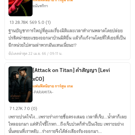
ตาย/
อนันฑริกา
สงคราม/
ทะเล
Attack
13
28.78K
569
5.0 (1)
เพลิง/
on
ฐานบัญชาการใหญ่ที่ดูแลเรื่องมิติและเวลาทำงานพลาดโดยปล่อย
นี่
titan
ปรสิตน่าขยะแขยงออกมาป่วนมิติอื่น แล้วก็แก้งานโดยที่ให้เธอที่เป็น
ก็
「ALL
อีกหน่วยไปตามล่าพวกมันแทนเนี่ยนะ!?
เรื่อง
X
อัปเดตล่าสุด 22 เม.ย. 66 / 09:11 น.
ปกติ
OC
ไม่ใช่
」|
หรอ?
現
[Attack on Titan] คำสัญญา [Levi
象｡
xCO]
PHENOMENON
แฟนฟิคนิยาย การ์ตูน เกม
-PARAMITA-
[Attack
7
1.27K
7
0 (0)
on
เพราะปวดใจไง...เพราะร่างกายซื่อตรงเสมอ เวลาที่เจ็บ...น้ำตาก็เลย
Titan]
ไหลออกมา แต่หัวใจขี้โกหก...ถึงเจ็บปวดก็ทำเป็นเงียบ เพราะอย่าง
คำ
นั้นตอนที่เราหลับ...ร่างกายจึงได้ส่งเสียงร้องออกมา...