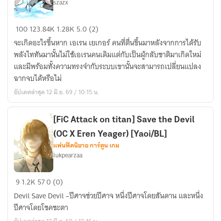
szazx
[Fic
100
123.84K
1.28K
5.0 (2)
attack
จะเกิดอะไรขึ้นหาก เอเรน เยเกอร์ คนที่ตื่นขึ้นมาหลังจากการได้รับ
on
พลังไททันมานั้นไม่ใช้เอเรนคนเดิมแต่กับเป็นผู้กลับชาติมาเกิดใหม่
titan]
และมีพร้อมทั้งความทรงจำกับระบบเขานั้นจะสามารถเปลี่ยนแปลง
การ
ฉากจบได้หรือไม่
ถือ
อัปเดตล่าสุด 12 มิ.ย. 69 / 10:15 น.
กำเนิด
ของ
ราชา
[FiC Attack on titan] Save the Devil
คน
(OC X Eren Yeager) [Yaoi/BL]
ใหม่
แฟนฟิคนิยาย การ์ตูน เกม
lukpearzaa
[FiC
9
1.2K
57
0 (0)
Attack
Devil Save Devil –ปีศาจช่วยปีศาจ หนึ่งปีศาจโดยสันดาน และหนึ่ง
on
ปีศาจโดยโชคชะตา
titan]