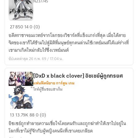
N237745
ระ
หญิง
แปร
Black
ธาตุ
27
850
14
0 (0)
Clover
แห่ง
อดีตราชาจอมเวทย์จากโลกของวิซาร์ดที่แข็งแกร่งที่สุด เมื่อได้ตาย
Wiseman
อาณาจักร
จิตของเขาก็ได้ข้ามไปสู่มิติที่มนุษย์ทุกคนล่วนใช้เวทย์มนต์ได้แต่ร่างที่
โคล
เขามาเกิดใหม่กลับไร้ซึ่งเวทย์มนต์
เวอร์
อัปเดตล่าสุด 26 ก.พ. 69 / 17:04 น.
[DxD x black clover] อิซเซย์ผู้ถูกทรยศ
แฟนฟิคนิยาย การ์ตูน เกม
ไรท์ผู้ชื่นชอบฮาเร็ม
[DxD
13
13.79K
88
0 (0)
x
อิซเซย์ถูกทำลายความเชื่อใจโดยคนรักและถูกฆ่าทำให้เขาไปอยู่ใน
black
โลกที่เขาไม่รู้จักกับผู้หญิงคนนึงที่เขาเคยเกลียด
clover]