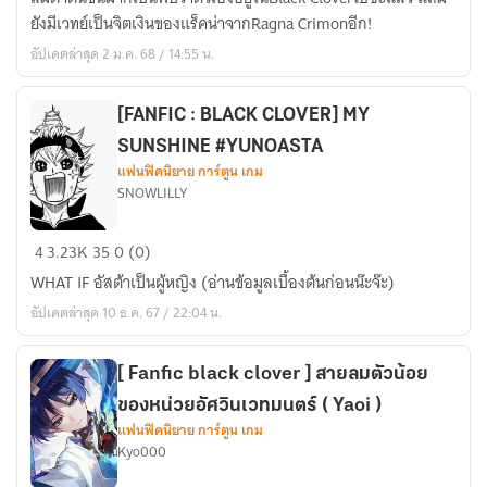
Clover]เกิด
ยังมีเวทย์เป็นจิตเงินของแร็คน่าจากRagna Crimonอีก!
ใหม่
อัปเดตล่าสุด 2 ม.ค. 68 / 14:55 น.
พร้อม
เวทย์
จิต
[FANFIC : BLACK CLOVER] MY
เงิน
SUNSHINE #YUNOASTA
แฟนฟิคนิยาย การ์ตูน เกม
SNOWLILLY
[FANFIC
4
3.23K
35
0 (0)
:
WHAT IF อัสต้าเป็นผู้หญิง (อ่านข้อมูลเบื้องต้นก่อนน๊ะจ๊ะ)
BLACK
อัปเดตล่าสุด 10 ธ.ค. 67 / 22:04 น.
CLOVER]
MY
SUNSHINE
[ Fanfic black clover ] สายลมตัวน้อย
#YUNOASTA
ของหน่วยอัศวินเวทมนตร์ ( Yaoi )
แฟนฟิคนิยาย การ์ตูน เกม
Kyo000