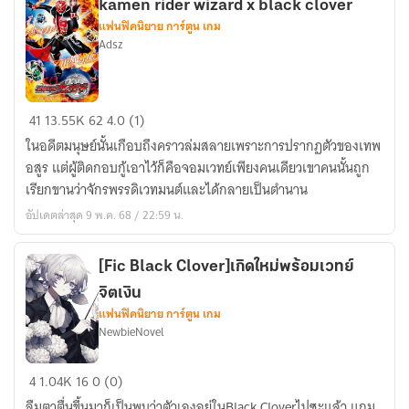
kamen rider wizard x black clover
กาล
แฟนฟิคนิยาย การ์ตูน เกม
เวลา
Adsz
มา
เปลี่ยนแปลง
แอนตี้
kamen
41
13.55K
62
4.0 (1)
คุง
rider
ในอดีตมนุษย์นั้นเกือบถึงคราวล่มสลายเพราะการปรากฏตัวของเทพ
(น่า
wizard
อสูร แต่ผู้ติดกอบกู้เอาไว้ก็คือจอมเวทย์เพียงคนเดียวเขาคนนั้นถูก
จะ
x
เรียกขานว่าจักรพรรดิเวทมนต์และได้กลายเป็นตำนาน
หยุด
black
อัปเดตล่าสุด 9 พ.ค. 68 / 22:59 น.
แบบ
clover
ไม่มี
กำ
[Fic Black Clover]เกิดใหม่พร้อมเวทย์
หน
จิตเงิน
ดล่ะมั้ง?)
แฟนฟิคนิยาย การ์ตูน เกม
NewbieNovel
[Fic
4
1.04K
16
0 (0)
Black
ลืมตาตื่นขึ้นมาก็เป็นพบว่าตัวเองอยู่ในBlack Cloverไปซะแล้ว แถม