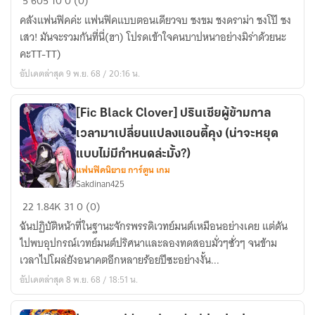
5
605
10
0 (0)
:
คลังแฟนฟิคค่ะ แฟนฟิคแบบตอนเดียวจบ ชงขม ชงดราม่า ชงโป๊ ชง
ALLANIME*คลัง
เสว! มันจะรวมกันที่นี่(ฮา) โปรดเข้าใจคนบาปหนาอย่างมิร่าด้วยนะ
ฟิค
คะTT-TT)
ของ
อัปเดตล่าสุด 9 พ.ย. 68 / 20:16 น.
คุณ
มิ
ร่า
[Fic Black Clover] ปรินเซียผู้ข้ามกาล
เวลามาเปลี่ยนแปลงแอนตี้คุง (น่าจะหยุด
แบบไม่มีกำหนดล่ะมั้ง?)
แฟนฟิคนิยาย การ์ตูน เกม
Sakdinan425
[Fic
22
1.84K
31
0 (0)
Black
ฉันปฏิบัติหน้าที่ในฐานะจักรพรรดิเวทย์มนต์เหมือนอย่างเคย แต่ดัน
Clover]
ไปพบอุปกรณ์เวทย์มนต์ปริศนาและลองทดสอบมั่วๆซั่วๆ จนข้าม
ปริ
เวลาไปโผล่ยังอนาคตอีกหลายร้อยปีซะอย่างงั้น...
น
อัปเดตล่าสุด 8 พ.ย. 68 / 18:51 น.
เซีย
ผู้
ข้าม