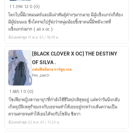
[
1
1.39K
12
0 (0)
Fanfic
โลกใบนี้มีเวทมนตร์และมีเผ่าพันธุ์ต่างๆมากมาย มีผู้แข็งแกร่งก็ต้อง
black
มีผู้อ่อนแอ ซึ่งใครจะไปรู้ล่ะว่าหนุ่มน้อยขี้เซาคนนี้มีพลังเวทที่
clover
แข็งแกร่งมาก ( all x oc )
]
อัปเดตล่าสุด 17 พ.ย. 67 / 18:19 น.
สายลม
ตัว
น้อย
[BLACK CLOVER X OC] THE DESTINY
ของ
OF SILVA .
หน่วย
แฟนฟิคนิยาย การ์ตูน เกม
Pee_paech
อัศวิน
เวทมนตร์
[BLACK
(
1
485
1
0 (0)
CLOVER
Yaoi
'โซเฟีย'หญิงสาวอายุ17ที่กำลังใช้ชีวิตปกติสุขอยู่ แต่ทว่าวันนึงกลับ
X
)
เกิดอุบัติเหตุร้ายแรงกับเธอจนทำให้เธออยู่ระหว่างเส้นความเป็น
OC]
ความตายจนทำให้เธอได้จะกับโซลีน ซิลวา
THE
อัปเดตล่าสุด 22 ต.ค. 67 / 11:23 น.
DESTINY
OF