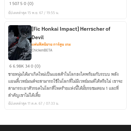
[
ร้อน
1
507
5
0 (0)
Fic
ที่
อัปเดตล่าสุด 15 พ.ย. 67 / 19:55 น.
Black
นี่
clover
เเล้
]
วกัน
[Fic Honkai Impact] Herrscher of
แค่
Devil
คน
แฟนฟิคนิยาย การ์ตูน เกม
ChickenBETA
ธรรมดา
ที่
[Fic
สู้
6
6.98K
34
0 (0)
Honkai
ได้
ชายหนุ่มได้มาเกิดใหม่เป็นแอสต้าในโลกฮงไคพร้อมกับระบบ พลัง
Impact]
นิด
แอนตี้เวทย์มนต์จะสามารถใช้ในโลกที่ไม่มีเวทย์มนต์ได้หรือไม่ เขาจะ
Herrscher
หน่อย
สามารถเอาตัวรอดในโลกที่โหดร้ายแห่งนี้ได้มั้ยรอชมตอน 1 และที่
of
สำคัญเขาไม่ได้เตี้ย
Devil
อัปเดตล่าสุด 11 ต.ค. 67 / 07:33 น.