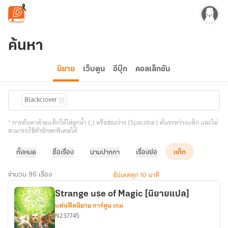
ข้ามไปยังเนื้อหาหลัก
ค้นหา
นิยาย
เว็บตูน
อีบุ๊ก
คอลเล็กชัน
Blackclover
* การค้นหาด้วยแท็กให้ใส่ลูกน้ำ (,) หรือช่องว่าง (Spacebar) คั่นระหว่างแท็ก และไม่
สามารถใช้ตัวอักษรพิเศษได้
ทั้งหมด
ชื่อเรื่อง
นามปากกา
เรื่องย่อ
แท็ก
อัปเดตทุก 10 นาที
จำนวน 96 เรื่อง
Strange use of Magic [นิยายแปล]
แฟนฟิคนิยาย การ์ตูน เกม
N237745