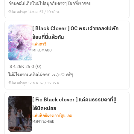
เกิด
ก่อนจะไปเกิดใหม่ไปสนุกกับสาวๆ โลกที่เขาชอบ
ใหม่
อัปเดตล่าสุด 14 ส.ค. 67 / 10:49 น.
ไป
สร้าง
ฮาเร็ม
[ Black Clover ] OC พระเจ้าขอลงไปพัก
ดี
ร้อนที่นี่เเล้วกัน
กว่า
แฟนตาซี
MIKOMA00
[
8
4.26K
25
0 (0)
Black
ไม่มีไรมากเเค่คิดไม่ออก •>•)~♡ คริๆ
Clover
อัปเดตล่าสุด 12 ส.ค. 67 / 16:35 น.
]
OC
พระเจ้า
[ Fic Black clover ] แค่คนธรรมดาที่สู้
ขอ
ได้นิดหน่อย
ลง
แฟนฟิคนิยาย การ์ตูน เกม
MaPhrao-kub
ไป
พัก