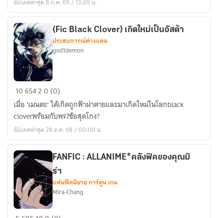
อัปเดตล่าสุด 8 ก.พ. 69 / 13:20 น.
อิซ
เซย์
ผู้
(Fic Black Clover) เกิดใหม่เป็นอัสต้า
ประสบการณ์ต่างแดน
ถูก
god1demon
ทรยศ
(Fic
10
654
2
0 (0)
Black
เมื่อ 'เมนตะ' ได้เกิดถูกฟ้าผ่าตายและมาเกิดใหม่ในโลกblack
Clover)
cloverพร้อมกับพร7ข้อสุดโกง?
เกิด
อัปเดตล่าสุด 28 ธ.ค. 68 / 00:00 น.
ใหม่
เป็น
อัส
FANFIC : ALLANIME*คลังฟิคของคุณมิ
ต้า
ร่า
แฟนฟิคนิยาย การ์ตูน เกม
Mira-Chang
FANFIC