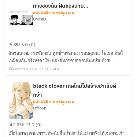
SILVA
ทางของฉัน ฝันของนาย...
แฟนฟิคนิยาย การ์ตูน เกม
.
QMintQ
ทาง
5
897
5
0 (0)
ของ
ฉันชอบนาย!! ฉะฉันจะไม่พูดซ้ำหรอกนะ! ขอบคุณนะ โนเอล ฉันก็
ฉัน
เหมือนกัน จริงหรอ? ใช่! และฉันก็ชอบทุกคนในหน่วยด้วย! ...
ฝัน
อัปเดตล่าสุด 8 ต.ค. 67 / 02:14 น.
ของ
นาย...
black clover เกิดใหม่ไปสร้างฮาเร็มดี
กว่า
แฟนฟิคนิยาย การ์ตูน เกม
Cffoooh
black
4
2.95K
13
0 (0)
clover
เมื่อโอตาคุ ตายเพราะต้องไปซื้อน้ำปลาให้แม่ เขาจึงได้เจอพระเจ้า