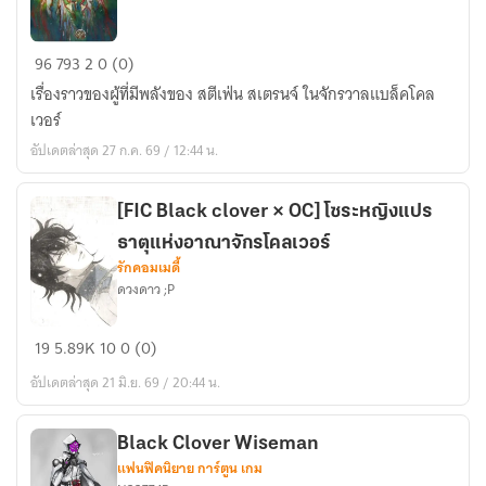
Strange
96
793
2
0 (0)
use
เรื่องราวของผู้ที่มีพลังของ สตีเฟ่น สเตรนจ์ ในจักรวาลแบล็คโคล
of
เวอร์
Magic
อัปเดตล่าสุด 27 ก.ค. 69 / 12:44 น.
[นิยาย
แปล]
[FIC Black clover × OC] โซระหญิงแปร
ธาตุแห่งอาณาจักรโคลเวอร์
รักคอมเมดี้
ดวงดาว ;P
[FIC
19
5.89K
10
0 (0)
Black
อัปเดตล่าสุด 21 มิ.ย. 69 / 20:44 น.
clover
×
OC]
Black Clover Wiseman
แฟนฟิคนิยาย การ์ตูน เกม
โซ