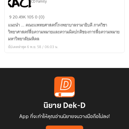
CD Family
คณะ
9
20.49K
105
0 (0)
แพทยศาสตร์
แนะนำ ... คณะแพทยศาสตร์โรงพยาบาลรามาธิบดี ภาควิชา
โรง
วิทยาศาสตร์สื่อความหมายและความผิดปกติของการสื่อความหมาย
พยาบาล
มหาวิทยาลัยมหิดล
รามาธิบดี
อัปเดตล่าสุด 6 พ.ย. 58 / 06:03 น.
ภาค
วิชา
วิทยาศาสตร์
สื่อ
ความ
หมายฯ
นิยาย Dek-D
App ที่จะทำให้คุณอ่านนิยายจนวางมือถือไม่ลง!