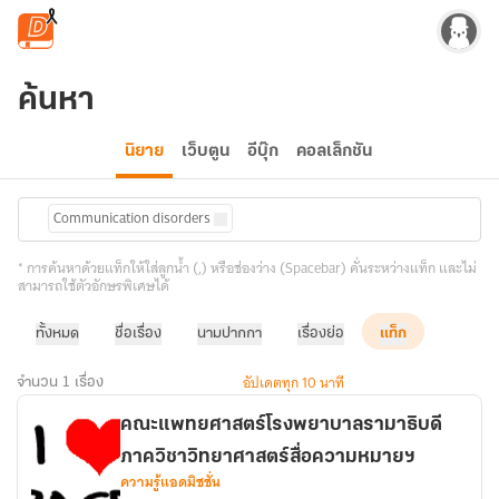
ข้ามไปยังเนื้อหาหลัก
ค้นหา
นิยาย
เว็บตูน
อีบุ๊ก
คอลเล็กชัน
Communication disorders
* การค้นหาด้วยแท็กให้ใส่ลูกน้ำ (,) หรือช่องว่าง (Spacebar) คั่นระหว่างแท็ก และไม่
สามารถใช้ตัวอักษรพิเศษได้
ทั้งหมด
ชื่อเรื่อง
นามปากกา
เรื่องย่อ
แท็ก
อัปเดตทุก 10 นาที
จำนวน 1 เรื่อง
คณะแพทยศาสตร์โรงพยาบาลรามาธิบดี
ภาควิชาวิทยาศาสตร์สื่อความหมายฯ
ความรู้แอดมิชชั่น