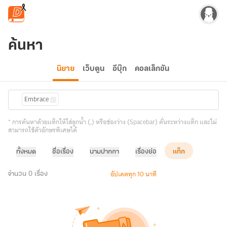
ข้ามไปยังเนื้อหาหลัก
ค้นหา
นิยาย
เว็บตูน
อีบุ๊ก
คอลเล็กชัน
Embrace
* การค้นหาด้วยแท็กให้ใส่ลูกน้ำ (,) หรือช่องว่าง (Spacebar) คั่นระหว่างแท็ก และไม่
สามารถใช้ตัวอักษรพิเศษได้
ทั้งหมด
ชื่อเรื่อง
นามปากกา
เรื่องย่อ
แท็ก
อัปเดตทุก 10 นาที
จำนวน 0 เรื่อง