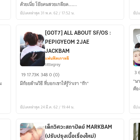
you)Trust
งก
ด้วยเนี่ย โอ๊ยคนสวยเกลียด……..
you
อัปเดตล่าสุด 31 พ.ค. 62 / 17:52 น.
อัปเ
เพราะ
รัก
สอน
[GOT7] ALL ABOUT SF/OS :
ให้
PEPIGYEOM 2JAE
รู้.....
JACKBAM
แฟนฟิคเกาหลี
littlegrey
[GOT7]
อย
3
19
17.73K
348
0 (0)
ALL
บอ
"นา
น
มีร้อยล้านวิธี ที่บอกเขาให้รู้ว่าเรา "รัก"
ABOUT
ว่
ต้อง
SF/OS
jac
:
bni
อัปเดตล่าสุด 24 มี.ค. 62 / 19:44 น.
อัปเ
PEPIGYEOM
yu
2JAE
JACKBAM
เด็กวิศวะสถาปัตย์ MARKBAM
(ปรับปรุงเนื้อเรื่องใหม่)