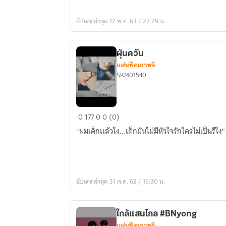
#bnier
อัปเดตล่าสุด 12 พ.ย. 63 / 22:29 น.
(
เรื่อง
ที่
ฝุ่นควัน
3)
แฟนฟิคเกาหลี
SKM01540
ฝุ่น
0
177
0
0 (0)
ควัน
"ผมเด็กเเล้วใง...เด็กมันไม่มีหัวใจรักใครไม่เป็นรึใง"
อัปเดตล่าสุด 31 ต.ค. 62 / 19:30 น.
ใกล้แสนไกล #BNyong
แฟนฟิคเกาหลี