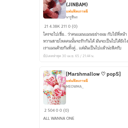
(JINBAM)
แฟนฟิคเกาหลี
นารูฮินะ
{Fic
21
4.38K
211
0 (0)
GOT7}
ใครจะไปเชื่อ.. ว่าคนแมนแมนอย่างผม กับไอ้พี่หน้า
Because
หวานสายโหดคนนั้นจะรักกันได้ มันจะเป็นไปได้ยังไง
we
เราแมนด้วยกันทั้งคู่.. แต่มันเป็นไปแล้วน่ะสิครับ
love
อัปเดตล่าสุด 30 เม.ย. 65 / 21:44 น.
:
เพราะ
เรา
[Marshmallow ♡ popS]
รัก
แฟนฟิคเกาหลี
กัน
MEOWMA_
(JINBAM)
[Marshmallow
2
504
0
0 (0)
♡
ALL WANNA ONE
popS]