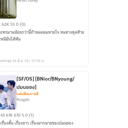
Perfect honey
ป
2.62K
55
0 (0)
ะทรมานน้อยกว่านี้ถ้าหมดลมหายใจ หนทางสุดท้าย
rkjae
ะหนีมันได้พ้น
ดตล่าสุด 26 มี.ค. 64 / 01:06 น.
[SF/OS] [BNior/BNyoung/
ปมนยอง]
แฟนฟิคเกาหลี
PLogytic
F/OS]
43.67K
670
5.0 (1)
Nior/BNyoung/
เรื่องสั้น เรื่องยาว เรื่องมากมายของปมนยอง