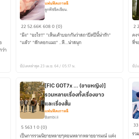
แฟนฟิคเกาหลี
ลูกพีชขีดเขียน.
เด็ก
บา
22
52.66K
608
0 (0)
2
วิ
รัก
"มึง" "อะไร!!" "เห็นเค้าบอกกันว่าสถาปัตปีนี้น่ารัก"
คงจ
ศวะส
Ma
"แล้ว" "สักดอกแมะ" ..หึ...น่าสนุก
ที่จ
ถา
ปัตย์
MARKBAM
อัปเดตล่าสุด 23 เม.ย. 64 / 05:17 น.
อัปเ
(ปรับปรุง
เนื้อ
เรื่อง
[FIC GOT7x ... (ชายหญิง)]
ใหม่)
รวมหลายเรื่องทั้งเรื่องยาว
และเรื่องสั้น
แฟนฟิคเกาหลี
Bambi.ii
[FIC
[S
33
5
563
1
0 (0)
GOT7x
[B
รวม
เป็นการรวมนิยายหลายๆตอนหลากหลายอารมณ์ แต่ง
...
ปม