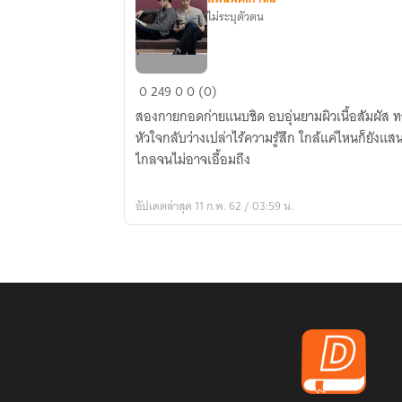
ไม่ระบุตัวตน
ใกล้
0
249
0
0 (0)
แสน
สองกายกอดก่ายแนบชิด อบอุ่นยามผิวเนื้อสัมผัส ท
ไกล
หัวใจกลับว่างเปล่าไร้ความรู้สึก ใกล้แค่ไหนก็ยังแสน
#BNyong
ไกลจนไม่อาจเอื้อมถึง
อัปเดตล่าสุด 11 ก.พ. 62 / 03:59 น.