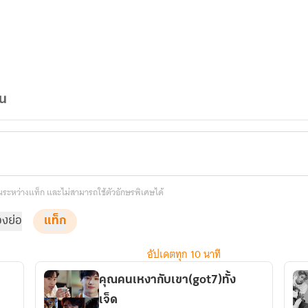
ัน
คั่นระหว่างแท็ก และไม่สามารถใช้ตัวอักษรพิเศษได้
่องย่อ
แท็ก
อัปเดตทุก 10 นาที
คุณคนเหงากับเขา(got7)ทั้ง
เจ็ด