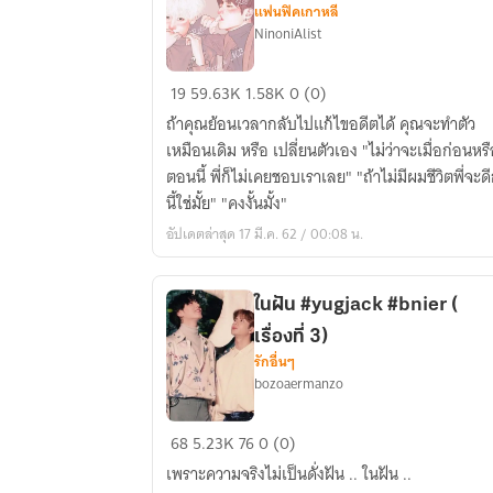
แฟนฟิคเกาหลี
ทั้ง
NinoniAlist
7
)
[GOT7]
19
59.63K
1.58K
0 (0)
[MarkBam]
ถ้าคุณย้อนเวลากลับไปแก้ไขอดีตได้ คุณจะทำตัว
Return
เหมือนเดิม หรือ เปลี่ยนตัวเอง "ไม่ว่าจะเมื่อก่อนหรือ
จบ
ตอนนี้ พี่ก็ไม่เคยชอบเราเลย" "ถ้าไม่มีผมชีวิตพี่จะดีกว่า
ไม่
นี้ใช่มั้ย" "คงงั้นมั้ง"
ได้
อัปเดตล่าสุด 17 มี.ค. 62 / 00:08 น.
ในฝัน #yugjack #bnier (
เรื่องที่ 3)
รักอื่นๆ
bozoaermanzo
ใน
68
5.23K
76
0 (0)
ฝัน
เพราะความจริงไม่เป็นดั่งฝัน .. ในฝัน ..
#yugjack