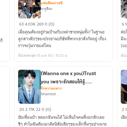
แฟนฟิคเกาหลี
นารูฮินะ
คุณ
ใบ้
63
4.03K
269
0 (0)
6
คน
D
เมื่อคุณต้องอยู่ร่วมบ้านกับเหล่าชายหนุ่มทั้ง7 ในฐานะ
ต่อ
เหงา
(M
ลูกสาวลับๆของประธานบริษัทที่พวกเขาสังกัดอยู่ เรื่อง
มึง
ก็
กับ
[G
ราวจะวุ่นวายแค่ไหน
(แบ
เขา(got7)ทั้ง
อัปเดตล่าสุด 15 ม.ค. 65 / 15:32 น.
อัปเ
เจ็ด
(Wanna one x you)Trust
you เพราะรักสอนให้รู้.....
รักหวานแหวว
Nhamtoei
(Wanna
เฮี
20
2.77K
22
0 (0)
2
one
เล้
ยัยเพื่อนบ้า หลอกฉันจนได้ ไม่เห็นใจคนพึ่งอกหักเลย
เฮีย
x
ขอ
ชิๆ ทำไมฉันต้องมาดัดนิสัยเสียๆของเด็กหื่นๆอย่างนาย