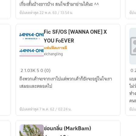
เรื่องสั้นบ้างยาวบ้าง สนใจเข้ามาอ่านได้นะ ^^
(ชาย
นย
อัปเดตล่าสุด 22 พ.ค. 63 / 13:54 น.
อัปเ
หญิง)]
รวม
หลาย
Fic SF/OS [WANNA ONE] X
เรื่อง
YOU FoEVER
ทั้ง
แฟนฟิคเกาหลี
เรื่อง
xichangling
ยาว
และ
Fic
ไฟ
2
1.03K
5
0 (0)
0
เรื่อง
SF/OS
มา
ถึงพวกเค้าจะจากเราไปแต่พวกเค้าก็ยังจะอยู่ในใจเรา
แบม
สั้น
[WANNA
เสมอและตลอดไป
ไม่ว่
ONE]
ทำง
X
คนน
YOU
อัปเดตล่าสุด 7 พ.ค. 62 / 02:24 น.
อัปเ
FoEVER
ซ่อนกลิ่น (MarkBam)