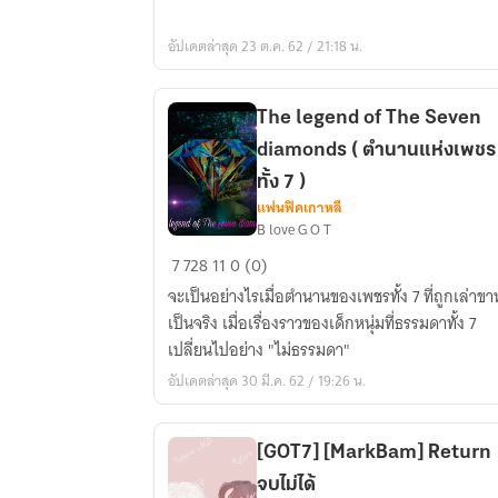
อัปเดตล่าสุด 23 ต.ค. 62 / 21:18 น.
The legend of The Seven
diamonds ( ตำนานแห่งเพชร
ทั้ง 7 )
แฟนฟิคเกาหลี
B love G O T
The
7
728
11
0 (0)
legend
จะเป็นอย่างไรเมื่อตำนานของเพชรทั้ง 7 ที่ถูกเล่าขา
of
เป็นจริง เมื่อเรื่องราวของเด็กหนุ่มที่ธรรมดาทั้ง 7
The
เปลี่ยนไปอย่าง "ไม่ธรรมดา"
Seven
อัปเดตล่าสุด 30 มี.ค. 62 / 19:26 น.
diamonds
(
ตำนาน
[GOT7] [MarkBam] Return
แห่ง
จบไม่ได้
เพชร