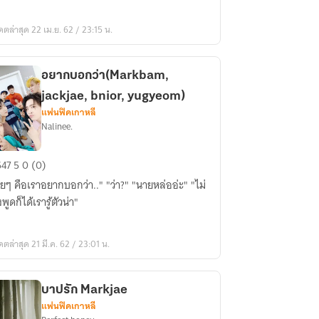
๊วย||markbam||
ดตล่าสุด 22 เม.ย. 62 / 23:15 น.
อยากบอกว่า(Markbam,
jackjae, bnior, yugyeom)
แฟนฟิคเกาหลี
Nalinee.
าก
647
5
0 (0)
ก
ยๆ คือเราอยากบอกว่า.." "ว่า?" "นายหล่ออ่ะ" "ไม่
า(Markbam,
พูดก็ได้เรารู้ตัวน่า"
kjae,
or,
ดตล่าสุด 21 มี.ค. 62 / 23:01 น.
gyeom)
บาปรัก Markjae
แฟนฟิคเกาหลี