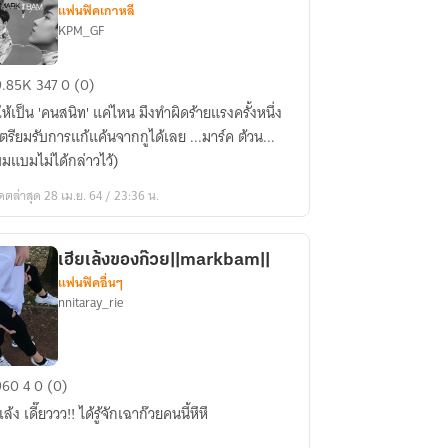
แฟนฟิคเกาหลี
KPM_GF
9.85K
347
0 (0)
umb
ให้เป็น 'คนสนิท' แค่ไหน มึงทำผิดร้ายแรงครั้งหนึ่ง
ARKBAM)
เตรียมรับการแก้แค้นจากกูได้เลย ...มาร์ค ต้วน...
OT7]
มแบมไม่ได้กล่าวไว้)
ดตล่าสุด 28 เม.ย. 64 / 23:36 น.
เฮียเล้งของก๊วย||markbam||
แฟนฟิคอื่นๆ
nnitaray_rie
ย
960
4
0 (0)
ง
เล้ง เดี๊ยววว!! ได้รู้จักเฉาก๊วยคนนี้หึหึ