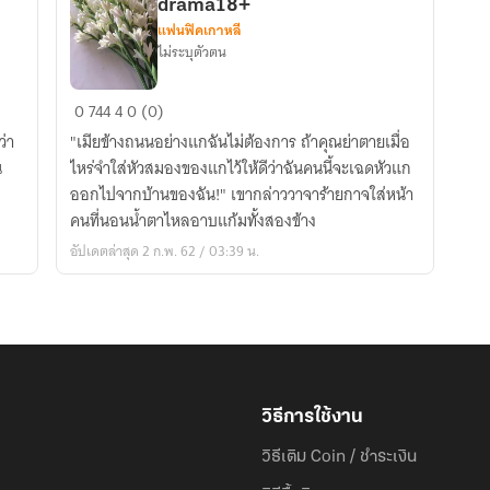
drama18+
แฟนฟิคเกาหลี
ไม่ระบุตัวตน
ซ่อนกลิ่น
0
744
4
0 (0)
(MarkBam)
ว่า
"เมียข้างถนนอย่างแกฉันไม่ต้องการ ถ้าคุณย่าตายเมื่อ
drama18+
ไหร่จำใส่หัวสมองของแกไว้ให้ดีว่าฉันคนนี้จะเฉดหัวแก
ออกไปจากบ้านของฉัน!" เขากล่าววาจาร้ายกาจใส่หน้า
คนที่นอนน้ำตาไหลอาบแก้มทั้งสองข้าง
อัปเดตล่าสุด 2 ก.พ. 62 / 03:39 น.
วิธีการใช้งาน
วิธีเติม Coin / ชำระเงิน