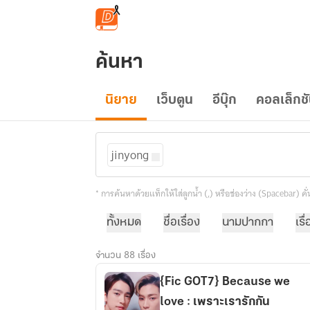
ข้ามไปยังเนื้อหาหลัก
ค้นหา
นิยาย
เว็บตูน
อีบุ๊ก
คอลเล็กช
jinyong
* การค้นหาด้วยแท็กให้ใส่ลูกน้ำ (,) หรือช่องว่าง (Spacebar) 
ทั้งหมด
ชื่อเรื่อง
นามปากกา
เรื
จำนวน 88 เรื่อง
{Fic GOT7} Because we
love : เพราะเรารักกัน