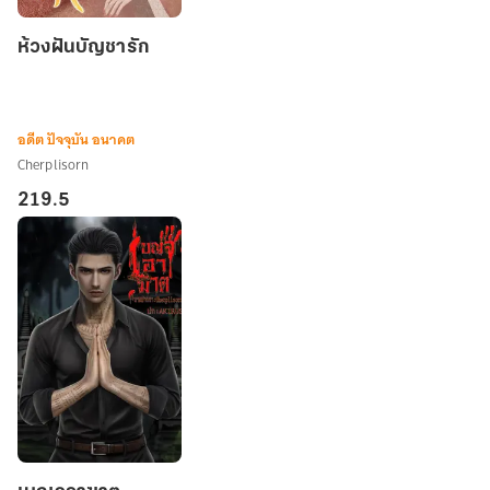
ห้วง
ห้วงฝันบัญชารัก
ฝัน
บัญชา
รัก
อดีต ปัจจุบัน อนาคต
Cherplisorn
219.5
เบญจ