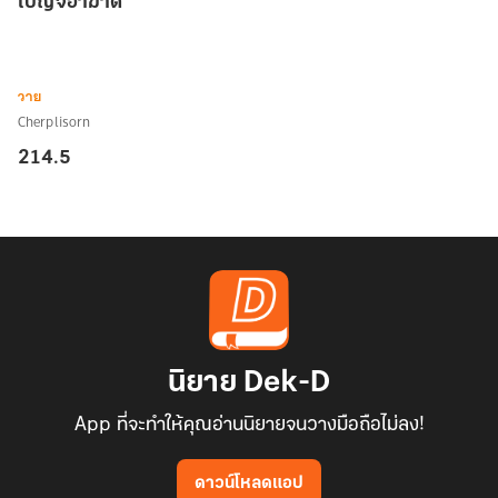
เบญจอาฆาต
อาฆาต
วาย
Cherplisorn
214.5
นิยาย Dek-D
App ที่จะทำให้คุณอ่านนิยายจนวางมือถือไม่ลง!
ดาวน์โหลดแอป