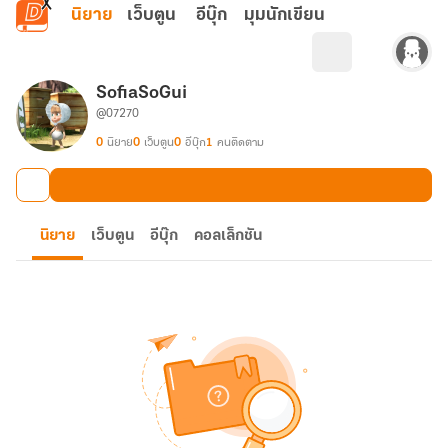
ข้ามไปยังเนื้อหาหลัก
นิยาย
เว็บตูน
อีบุ๊ก
มุมนักเขียน
SofiaSoGui
@07270
0
นิยาย
0
เว็บตูน
0
อีบุ๊ก
1
คนติดตาม
นิยาย
เว็บตูน
อีบุ๊ก
คอลเล็กชัน