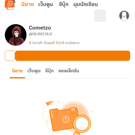
ข้ามไปยังเนื้อหาหลัก
นิยาย
เว็บตูน
อีบุ๊ก
มุมนักเขียน
Cometzo
@0818627816
0
นิยาย
0
เว็บตูน
0
อีบุ๊ก
0
คนติดตาม
นิยาย
เว็บตูน
อีบุ๊ก
คอลเล็กชัน