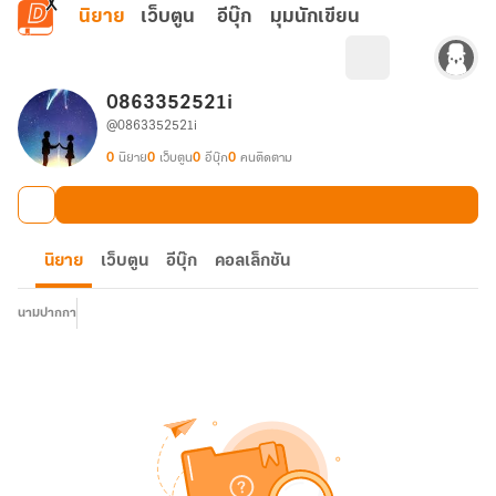
ข้ามไปยังเนื้อหาหลัก
นิยาย
เว็บตูน
อีบุ๊ก
มุมนักเขียน
0863352521i
@0863352521i
0
นิยาย
0
เว็บตูน
0
อีบุ๊ก
0
คนติดตาม
นิยาย
เว็บตูน
อีบุ๊ก
คอลเล็กชัน
นามปากกา