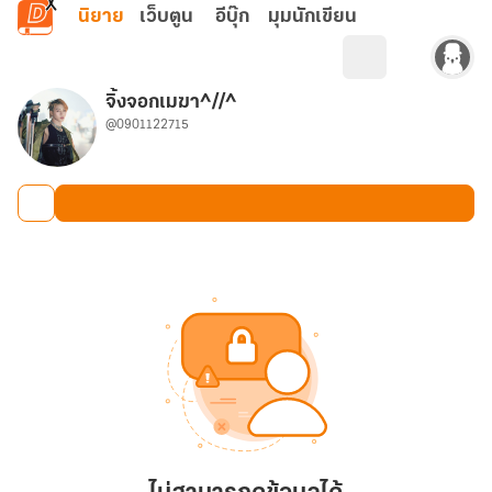
ข้ามไปยังเนื้อหาหลัก
นิยาย
เว็บตูน
อีบุ๊ก
มุมนักเขียน
จิ้งจอกเมฆา^//^
@0901122715