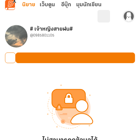
ข้ามไปยังเนื้อหาหลัก
นิยาย
เว็บตูน
อีบุ๊ก
มุมนักเขียน
# เจ้าหญิงสายฝน#
@0985801105