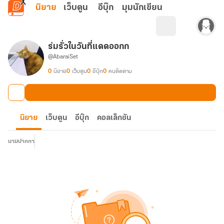
ข้ามไปยังเนื้อหาหลัก
นิยาย
เว็บตูน
อีบุ๊ก
มุมนักเขียน
ร่มรั่วในวันที่แดดออกก
@AbaraiSet
0
นิยาย
0
เว็บตูน
0
อีบุ๊ก
0
คนติดตาม
นิยาย
เว็บตูน
อีบุ๊ก
คอลเล็กชัน
นามปากกา