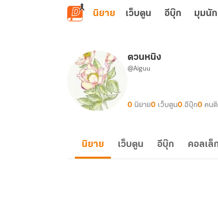
ข้ามไปยังเนื้อหาหลัก
นิยาย
เว็บตูน
อีบุ๊ก
มุมนัก
ตวนหนิง
@Aiguu
0
นิยาย
0
เว็บตูน
0
อีบุ๊ก
0
คนต
นิยาย
เว็บตูน
อีบุ๊ก
คอลเล็ก