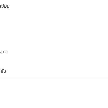
เขียน
ิดตาม
ชัน