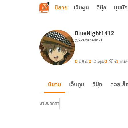
ข้ามไปยังเนื้อหาหลัก
นิยาย
เว็บตูน
อีบุ๊ก
มุมนัก
BlueNight1412
@Akabanerin21
0
นิยาย
0
เว็บตูน
0
อีบุ๊ก
1
คนต
นิยาย
เว็บตูน
อีบุ๊ก
คอลเล็ก
นามปากกา