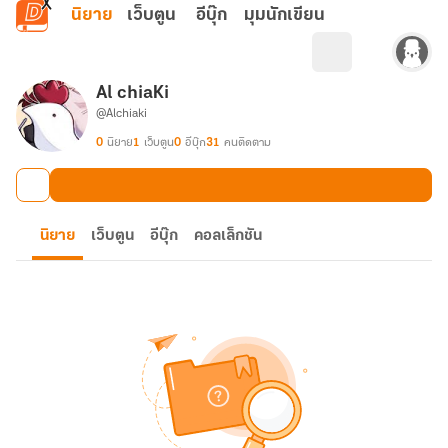
ข้ามไปยังเนื้อหาหลัก
นิยาย
เว็บตูน
อีบุ๊ก
มุมนักเขียน
Al chiaKi
@Alchiaki
0
นิยาย
1
เว็บตูน
0
อีบุ๊ก
31
คนติดตาม
นิยาย
เว็บตูน
อีบุ๊ก
คอลเล็กชัน