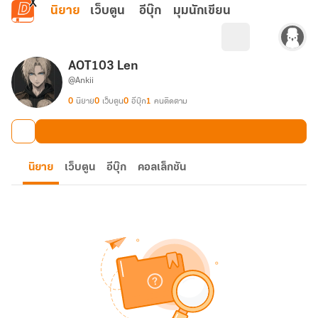
ข้ามไปยังเนื้อหาหลัก
นิยาย
เว็บตูน
อีบุ๊ก
มุมนักเขียน
AOT103 Len
@Ankii
0
นิยาย
0
เว็บตูน
0
อีบุ๊ก
1
คนติดตาม
นิยาย
เว็บตูน
อีบุ๊ก
คอลเล็กชัน