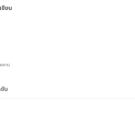
เขียน
ิดตาม
ชัน