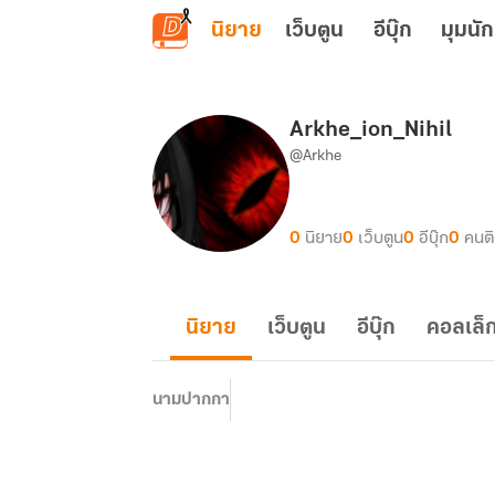
ข้ามไปยังเนื้อหาหลัก
นิยาย
เว็บตูน
อีบุ๊ก
มุมนัก
Arkhe_ion_Nihil
@Arkhe
0
นิยาย
0
เว็บตูน
0
อีบุ๊ก
0
คนต
นิยาย
เว็บตูน
อีบุ๊ก
คอลเล็ก
นามปากกา