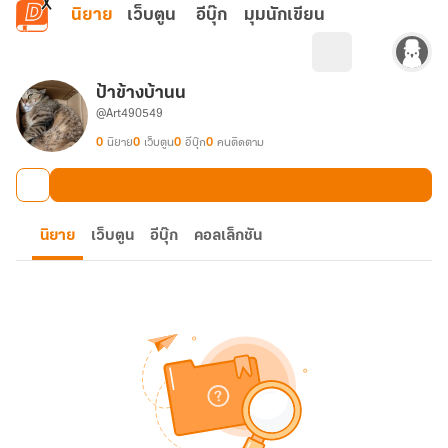
ข้ามไปยังเนื้อหาหลัก
นิยาย
เว็บตูน
อีบุ๊ก
มุมนักเขียน
ป้าข้างบ้านน
@Art490549
0
นิยาย
0
เว็บตูน
0
อีบุ๊ก
0
คนติดตาม
นิยาย
เว็บตูน
อีบุ๊ก
คอลเล็กชัน