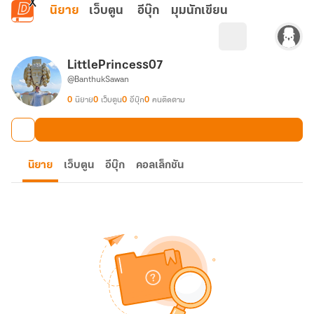
ข้ามไปยังเนื้อหาหลัก
นิยาย
เว็บตูน
อีบุ๊ก
มุมนักเขียน
LittlePrincess07
@BanthukSawan
0
นิยาย
0
เว็บตูน
0
อีบุ๊ก
0
คนติดตาม
นิยาย
เว็บตูน
อีบุ๊ก
คอลเล็กชัน