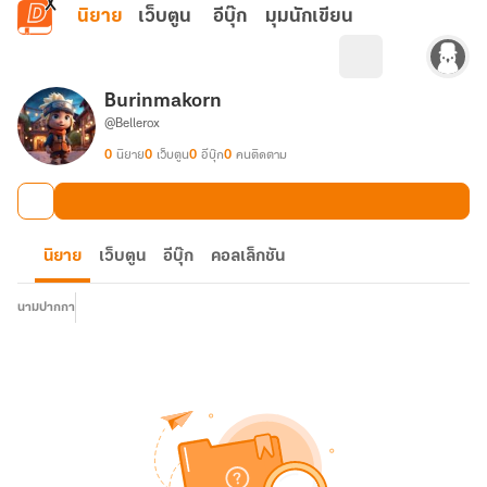
ข้ามไปยังเนื้อหาหลัก
นิยาย
เว็บตูน
อีบุ๊ก
มุมนักเขียน
Burinmakorn
@Bellerox
0
นิยาย
0
เว็บตูน
0
อีบุ๊ก
0
คนติดตาม
นิยาย
เว็บตูน
อีบุ๊ก
คอลเล็กชัน
นามปากกา