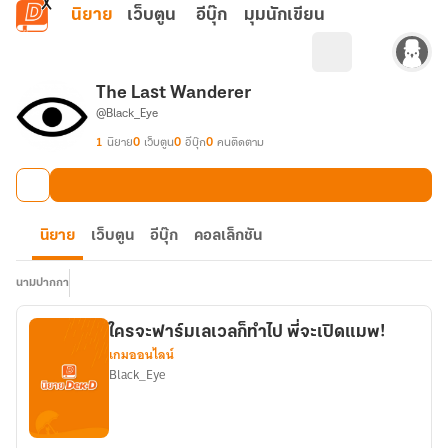
ข้ามไปยังเนื้อหาหลัก
นิยาย
เว็บตูน
อีบุ๊ก
มุมนักเขียน
The Last Wanderer
@Black_Eye
1
นิยาย
0
เว็บตูน
0
อีบุ๊ก
0
คนติดตาม
นิยาย
เว็บตูน
อีบุ๊ก
คอลเล็กชัน
นามปากกา
ใครจะฟาร์มเลเวลก็ทำไป พี่จะเปิดแมพ!
เกมออนไลน์
Black_Eye