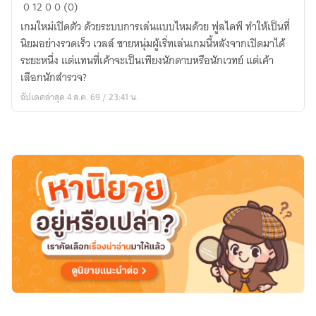
ใคร
0
12
0
0 (0)
จะ
เกมใหม่เปิดตัว ด้วยระบบการเล่นแบบไหมด้วย ฟูลไดฟ์ ทำให้เป็นที่
ฟาร์ม
นิยมอย่างรวดเร็ว เวลล์ ชายหนุ่มผู้เริ่ทเล่นเกมนี้หลังจากเปิดมาได้
เลเวล
ระยะหนึ่ง แต่แทนที่เค้าจะเป็นเพียงนักดาบหรือนักเวทย์ แต่เค้า
ก็
เลือกนักสำรวจ?
ทำไป
อัปเดตล่าสุด 4 ส.ค. 69 / 23:41 น.
พี่
จะ
เปิด
แมพ!