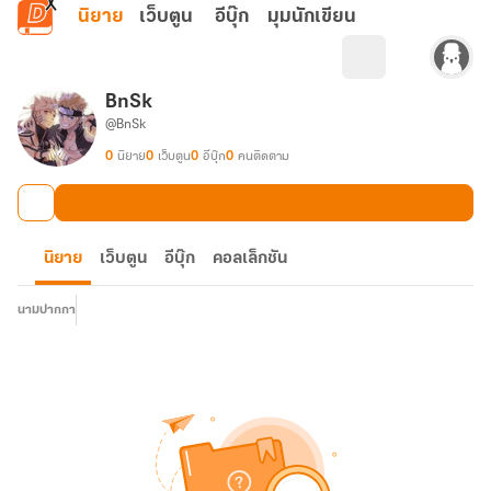
ข้ามไปยังเนื้อหาหลัก
นิยาย
เว็บตูน
อีบุ๊ก
มุมนักเขียน
BnSk
@BnSk
0
นิยาย
0
เว็บตูน
0
อีบุ๊ก
0
คนติดตาม
นิยาย
เว็บตูน
อีบุ๊ก
คอลเล็กชัน
นามปากกา