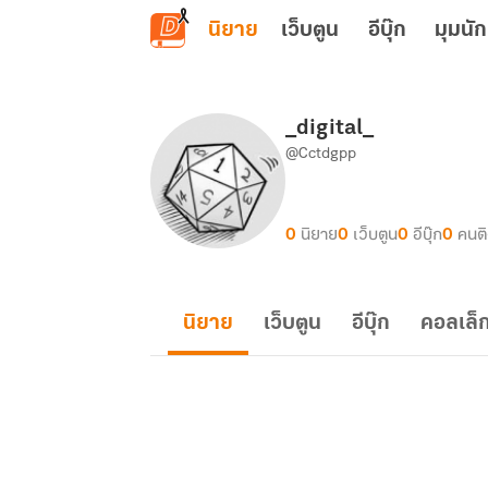
ข้ามไปยังเนื้อหาหลัก
นิยาย
เว็บตูน
อีบุ๊ก
มุมนัก
_digital_
@Cctdgpp
0
นิยาย
0
เว็บตูน
0
อีบุ๊ก
0
คนต
นิยาย
เว็บตูน
อีบุ๊ก
คอลเล็ก