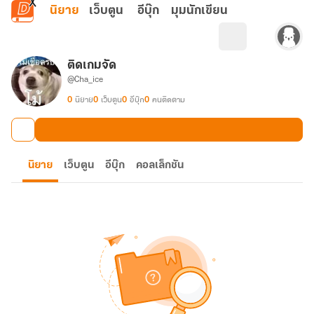
ข้ามไปยังเนื้อหาหลัก
นิยาย
เว็บตูน
อีบุ๊ก
มุมนักเขียน
ติดเกมจัด
@Cha_ice
0
นิยาย
0
เว็บตูน
0
อีบุ๊ก
0
คนติดตาม
นิยาย
เว็บตูน
อีบุ๊ก
คอลเล็กชัน