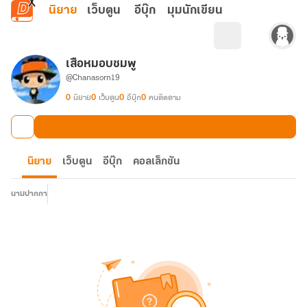
ข้ามไปยังเนื้อหาหลัก
นิยาย
เว็บตูน
อีบุ๊ก
มุมนักเขียน
เสือหมอบชมพู
@Chanasorn19
0
นิยาย
0
เว็บตูน
0
อีบุ๊ก
0
คนติดตาม
นิยาย
เว็บตูน
อีบุ๊ก
คอลเล็กชัน
นามปากกา