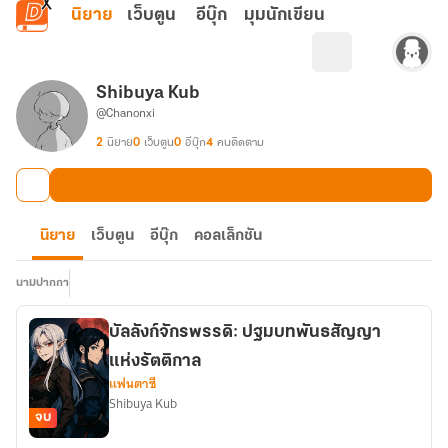
ข้ามไปยังเนื้อหาหลัก
นิยาย
เว็บตูน
อีบุ๊ก
มุมนักเขียน
Shibuya Kub
@Chanonxi
2
นิยาย
0
เว็บตูน
0
อีบุ๊ก
4
คนติดตาม
นิยาย
เว็บตูน
อีบุ๊ก
คอลเล็กชัน
นามปากกา
บัลลังก์จักรพรรดิ: ปฐมบทพันธสัญญา
แห่งรัตติกาล
แฟนตาซี
Shibuya Kub
จบ