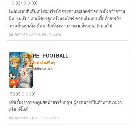
บัลลังก์
10
334
9
0 (0)
จักรพรรดิ:
ในดินแดนที่เส้นแบ่งระหว่างโชคชะตาและเจตจำนงบางยิ่งกว่าความ
ปฐม
ฝัน “เนเรีย” เอลฟ์สาวลูกครึ่งแวมไพร์ ออกเดินทางเพื่อทำภารกิจ
บท
จากเบื้องบนจึงได้พบ กับเรื่องราวมากมายที่รอเธอ [จบแล้ว]
พันธ
อัปเดตล่าสุด 30 พ.ค. 68 / 11:29 น.
สัญญา
แห่ง
รัตติกาล
RE : FOOTBALL
ไลฟ์สไตล์อื่นๆ
Shibuya Kub
จบ
RE
7
305
0
0 (0)
:
เล่าเรื่องราวของศูนย์หน้าชาวอังกฤษ ผู้จะกลายเป็นตำนานนามว่า
FOOTBALL
คริส ปริ้นส์
อัปเดตล่าสุด 8 พ.ค. 68 / 02:13 น.