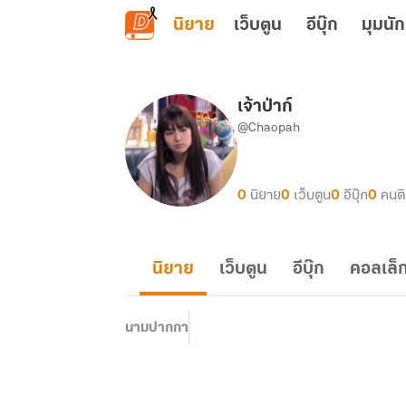
ข้ามไปยังเนื้อหาหลัก
นิยาย
เว็บตูน
อีบุ๊ก
มุมนัก
เจ้าป่าก์
@Chaopah
0
นิยาย
0
เว็บตูน
0
อีบุ๊ก
0
คนต
นิยาย
เว็บตูน
อีบุ๊ก
คอลเล็ก
นามปากกา