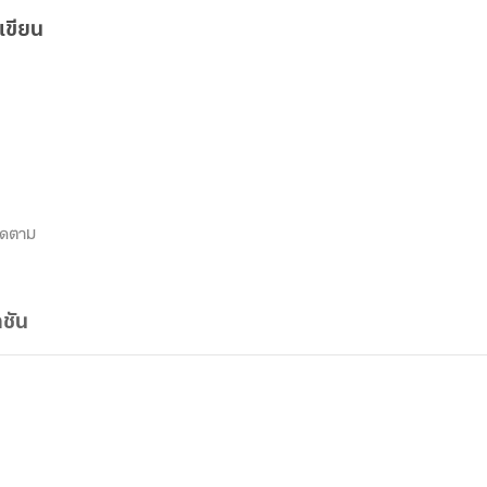
เขียน
ิดตาม
ชัน