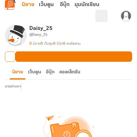
ข้ามไปยังเนื้อหาหลัก
นิยาย
เว็บตูน
อีบุ๊ก
มุมนักเขียน
Daisy_25
@Daisy_25
0
นิยาย
0
เว็บตูน
0
อีบุ๊ก
0
คนติดตาม
นิยาย
เว็บตูน
อีบุ๊ก
คอลเล็กชัน
นามปากกา