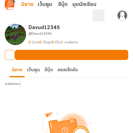
ข้ามไปยังเนื้อหาหลัก
นิยาย
เว็บตูน
อีบุ๊ก
มุมนักเขียน
Davud12345
@Davud12345
0
นิยาย
0
เว็บตูน
0
อีบุ๊ก
1
คนติดตาม
นิยาย
เว็บตูน
อีบุ๊ก
คอลเล็กชัน
นามปากกา