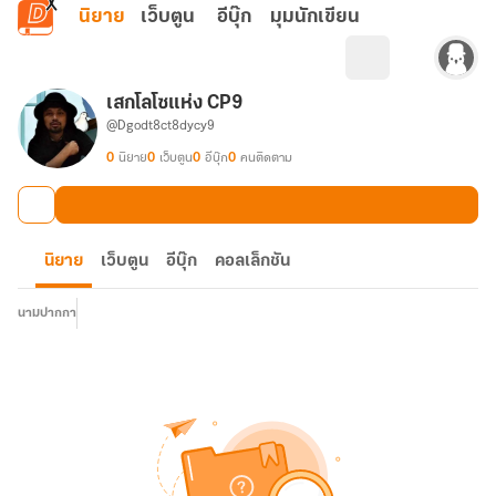
ข้ามไปยังเนื้อหาหลัก
นิยาย
เว็บตูน
อีบุ๊ก
มุมนักเขียน
เสกโลโซแห่ง CP9
@Dgodt8ct8dycy9
0
นิยาย
0
เว็บตูน
0
อีบุ๊ก
0
คนติดตาม
นิยาย
เว็บตูน
อีบุ๊ก
คอลเล็กชัน
นามปากกา