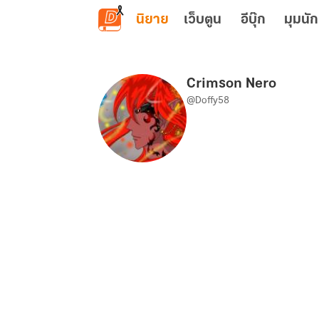
ข้ามไปยังเนื้อหาหลัก
นิยาย
เว็บตูน
อีบุ๊ก
มุมนัก
Crimson Nero
@Doffy58