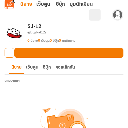
ข้ามไปยังเนื้อหาหลัก
นิยาย
เว็บตูน
อีบุ๊ก
มุมนักเขียน
SJ-12
@DogPat12sj
0
นิยาย
0
เว็บตูน
0
อีบุ๊ก
0
คนติดตาม
นิยาย
เว็บตูน
อีบุ๊ก
คอลเล็กชัน
นามปากกา