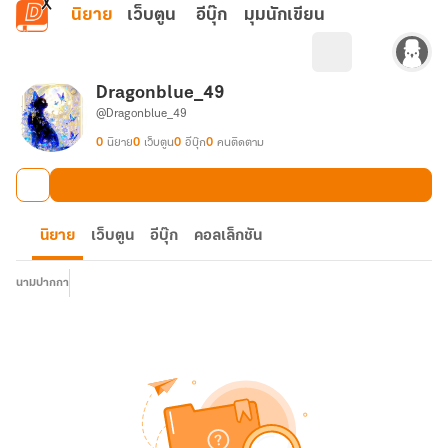
ข้ามไปยังเนื้อหาหลัก
นิยาย
เว็บตูน
อีบุ๊ก
มุมนักเขียน
Dragonblue_49
@Dragonblue_49
0
นิยาย
0
เว็บตูน
0
อีบุ๊ก
0
คนติดตาม
นิยาย
เว็บตูน
อีบุ๊ก
คอลเล็กชัน
นามปากกา