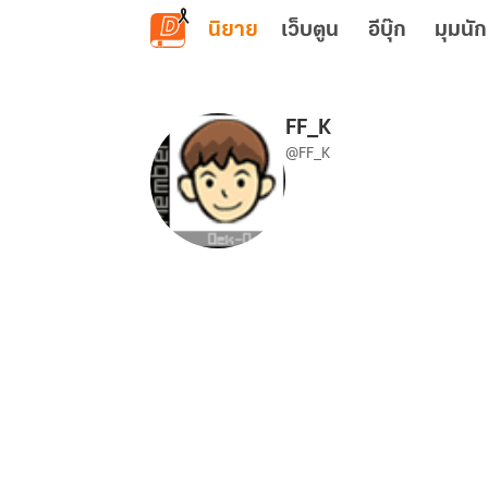
ข้ามไปยังเนื้อหาหลัก
นิยาย
เว็บตูน
อีบุ๊ก
มุมนัก
FF_K
@FF_K