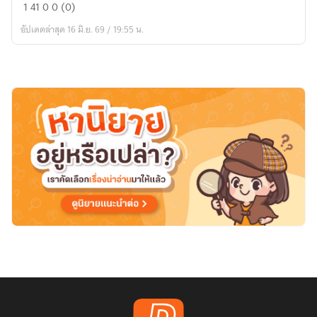
สมการ
1
41
0
0 (0)
แร่
อัปเดตล่าสุด 16 มิ.ย. 69 / 19:55 น.
เถื่อน