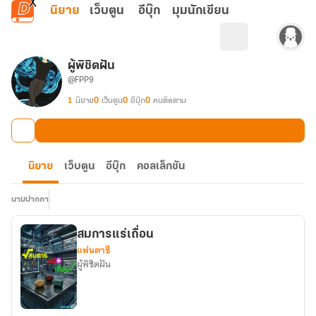
ข้ามไปยังเนื้อหาหลัก
นิยาย
เว็บตูน
อีบุ๊ก
มุมนักเขียน
ผู้พิชิตฝัน
@FPP9
1
นิยาย
0
เว็บตูน
0
อีบุ๊ก
0
คนติดตาม
นิยาย
เว็บตูน
อีบุ๊ก
คอลเล็กชัน
นามปากกา
สมการแร่เถื่อน
แฟนตาซี
ผู้พิชิตฝัน