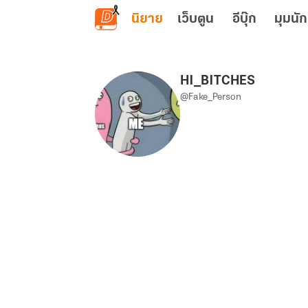
ข้ามไปยังเนื้อหาหลัก
นิยาย
เว็บตูน
อีบุ๊ก
มุมนัก
HI_BITCHES
@Fake_Person