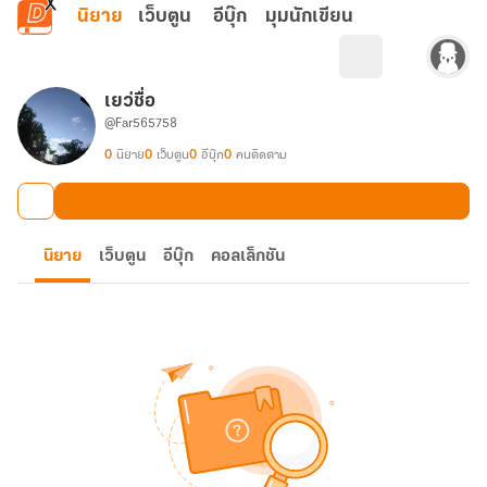
ข้ามไปยังเนื้อหาหลัก
นิยาย
เว็บตูน
อีบุ๊ก
มุมนักเขียน
เยว่ชื่อ
@Far565758
0
นิยาย
0
เว็บตูน
0
อีบุ๊ก
0
คนติดตาม
นิยาย
เว็บตูน
อีบุ๊ก
คอลเล็กชัน