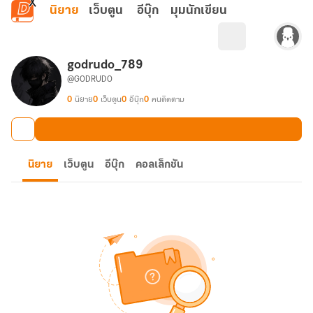
ข้ามไปยังเนื้อหาหลัก
นิยาย
เว็บตูน
อีบุ๊ก
มุมนักเขียน
godrudo_789
@GODRUDO
0
นิยาย
0
เว็บตูน
0
อีบุ๊ก
0
คนติดตาม
นิยาย
เว็บตูน
อีบุ๊ก
คอลเล็กชัน